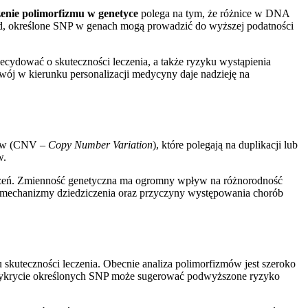
enie polimorfizmu w genetyce
polega na tym, że różnice w DNA
ad, określone SNP w genach mogą prowadzić do wyższej podatności
cydować o skuteczności leczenia, a także ryzyku wystąpienia
ój w kierunku personalizacji medycyny daje nadzieję na
enów (CNV –
Copy Number Variation
), które polegają na duplikacji lub
w.
urzeń. Zmienność genetyczna ma ogromny wpływ na różnorodność
ieć mechanizmy dziedziczenia oraz przyczyny występowania chorób
 skuteczności leczenia. Obecnie analiza polimorfizmów jest szeroko
, wykrycie określonych SNP może sugerować podwyższone ryzyko