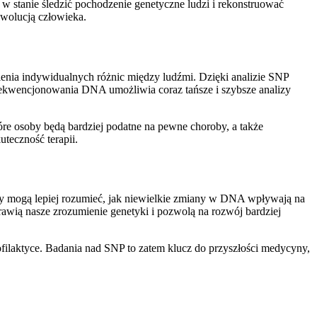
w stanie śledzić pochodzenie genetyczne ludzi i rekonstruować
ewolucją człowieka.
ienia indywidualnych różnic między ludźmi. Dzięki analizie SNP
sekwencjonowania DNA umożliwia coraz tańsze i szybsze analizy
óre osoby będą bardziej podatne na pewne choroby, a także
teczność terapii.
y mogą lepiej rozumieć, jak niewielkie zmiany w DNA wpływają na
awią nasze zrozumienie genetyki i pozwolą na rozwój bardziej
ofilaktyce. Badania nad SNP to zatem klucz do przyszłości medycyny,