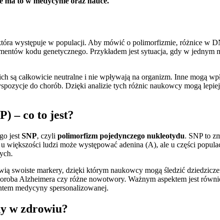
ie ma to w medycynie oraz nauce.
która występuje w populacji. Aby mówić o polimorfizmie, różnice w
mentów kodu genetycznego. Przykładem jest sytuacja, gdy w jednym m
ich są całkowicie neutralne i nie wpływają na organizm. Inne mogą w
spozycje do chorób. Dzięki analizie tych różnic naukowcy mogą lepiej
 – co to jest?
go jest
SNP
, czyli
polimorfizm pojedynczego nukleotydu
. SNP to z
 większości ludzi może występować adenina (A), ale u części populacj
ych.
ią swoiste markery, dzięki którym naukowcy mogą śledzić dziedzicz
 choroba Alzheimera czy różne nowotwory. Ważnym aspektem jest równ
mentem medycyny spersonalizowanej.
ny w zdrowiu?