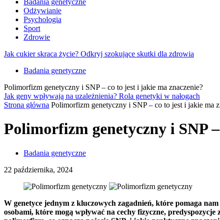
Badania genetyczne
Odżywianie
Psychologia
Sport
Zdrowie
Jak cukier skraca życie? Odkryj szokujące skutki dla zdrowia
Badania genetyczne
Polimorfizm genetyczny i SNP – co to jest i jakie ma znaczenie?
Jak geny wpływają na uzależnienia? Rola genetyki w nałogach
Strona główna
Polimorfizm genetyczny i SNP – co to jest i jakie ma 
Polimorfizm genetyczny i SNP – 
Badania genetyczne
22 października, 2024
W genetyce jednym z kluczowych zagadnień, które pomaga nam zr
osobami, które mogą wpływać na cechy fizyczne, predyspozycje z