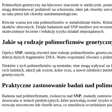
Polimorfizm genetyczny ma kluczowe znaczenie w medycynie, poni
mogą determinować podatność na schorzenia, takie jak choroby ser
na raka piersi lub choroby autoimmunologiczne.
Równie ważna jest rola polimorfizmów w metabolizmie leków. Różni
skutków ubocznych. Dzięki badaniom nad SNP możliwe jest tworzenie
skuteczniejsze leczenie i redukcję ryzyka działań niepożądanych.
Jakie są rodzaje polimorfizmów genetycz
Oprócz
SNP
, istnieją również inne rodzaje polimorfizmów genety
delecji dużych fragmentów DNA. Warto wspomnieć również o polim
Niektóre z tych polimorfizmów są neutralne, inne mogą wpływać n
cech ludzkich, takich jak wzrost, kolor oczu, a nawet zdolności in
genetycznych.
Praktyczne zastosowanie badań nad poli
Badania nad polimorfizmami, zwłaszcza nad
SNP
, znalazły zastoso
stosowana w testach predykcyjnych, które pozwalają ocenić ryzyko
rozwoju nowotworu lub chorób serca, co umożliwia wcześniejsze podj