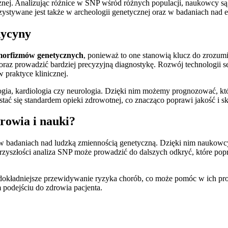
cznej. Analizując różnice w SNP wśród różnych populacji, naukowcy są 
orzystywane jest także w archeologii genetycznej oraz w badaniach nad 
dycyny
morfizmów genetycznych
, ponieważ to one stanowią klucz do zrozum
raz prowadzić bardziej precyzyjną diagnostykę. Rozwój technologii 
 praktyce klinicznej.
logia, kardiologia czy neurologia. Dzięki nim możemy prognozować, kt
tać się standardem opieki zdrowotnej, co znacząco poprawi jakość i sku
rowia i nauki?
 w badaniach nad ludzką zmiennością genetyczną. Dzięki nim naukowc
rzyszłości analiza SNP może prowadzić do dalszych odkryć, które popr
eż dokładniejsze przewidywanie ryzyka chorób, co może pomóc w ich pr
 podejściu do zdrowia pacjenta.