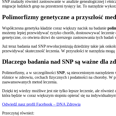
SNP znalazły również zastosowanie w analizie genealogicznej i etni
migracje ludzkich grup na przestrzeni tysięcy lat. To narzędzie wyk
Polimorfizmy genetyczne a przyszłość me
Współczesna genetyka kładzie coraz większy nacisk na badanie
poli
możemy lepiej przewidywać ryzyko chorób, dostosowywać leczenie o
genetyczne, co otwiera drzwi do szerszego zastosowania tych badań w
Już teraz badania nad SNP rewolucjonizują dziedziny takie jak onko
przewidywać skuteczność leczenia. W przyszłości te narzędzia mogą s
Dlaczego badania nad SNP są ważne dla zd
Polimorfizmy, a w szczególności
SNP
, są nieocenionym narzędziem
różnice w zdrowiu, cechach fizycznych i podatności na choroby. W p
zaawansowanych metod leczenia.
Dzięki tej wiedzy możliwe jest nie tylko lepsze leczenie, ale równi
która będzie w coraz większym stopniu opierać się na indywidualnym
Odwiedź nasz profil Facebook – DNA Zdrowia
Przeczytaj również: