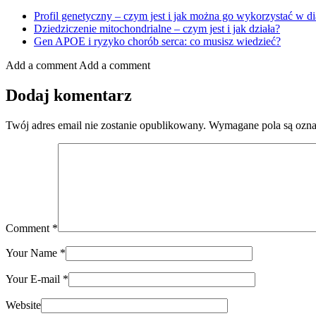
Profil genetyczny – czym jest i jak można go wykorzystać w 
Dziedziczenie mitochondrialne – czym jest i jak działa?
Gen APOE i ryzyko chorób serca: co musisz wiedzieć?
Add a comment
Add a comment
Dodaj komentarz
Twój adres email nie zostanie opublikowany.
Wymagane pola są ozn
Comment
*
Your Name
*
Your E-mail
*
Website