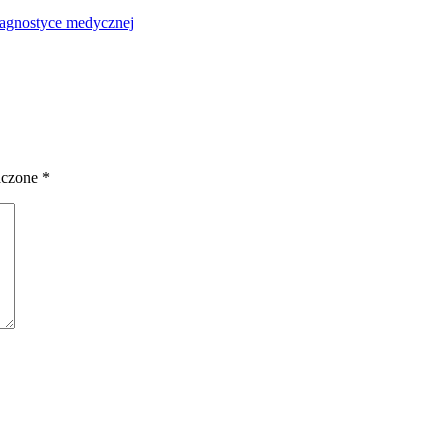
diagnostyce medycznej
aczone
*