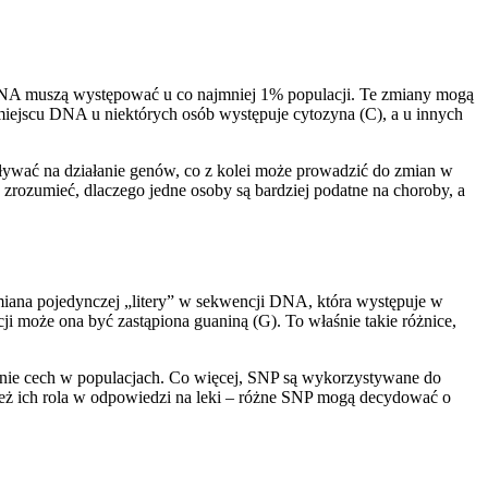
 DNA muszą występować u co najmniej 1% populacji. Te zmiany mogą
iejscu DNA u niektórych osób występuje cytozyna (C), a u innych
pływać na działanie genów, co z kolei może prowadzić do zmian w
 zrozumieć, dlaczego jedne osoby są bardziej podatne na choroby, a
miana pojedynczej „litery” w sekwencji DNA, która występuje w
i może ona być zastąpiona guaniną (G). To właśnie takie różnice,
enie cech w populacjach. Co więcej, SNP są wykorzystywane do
ież ich rola w odpowiedzi na leki – różne SNP mogą decydować o