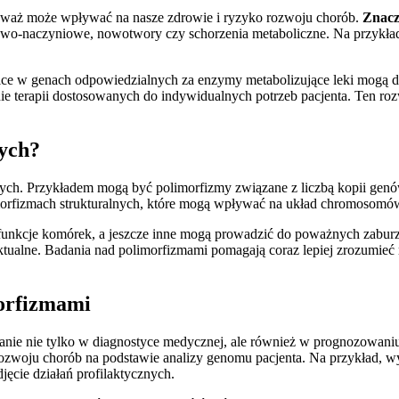
eważ może wpływać na nasze zdrowie i ryzyko rozwoju chorób.
Znacz
cowo-naczyniowe, nowotwory czy schorzenia metaboliczne. Na przykł
ce w genach odpowiedzialnych za enzymy metabolizujące leki mogą de
 terapii dostosowanych do indywidualnych potrzeb pacjenta. Ten rozw
nych?
cznych. Przykładem mogą być polimorfizmy związane z liczbą kopii g
orfizmach strukturalnych, które mogą wpływać na układ chromosomó
a funkcje komórek, a jeszcze inne mogą prowadzić do poważnych zab
telektualne. Badania nad polimorfizmami pomagają coraz lepiej zrozum
morfizmami
wanie nie tylko w diagnostyce medycznej, ale również w prognozowaniu
 rozwoju chorób na podstawie analizy genomu pacjenta. Na przykład
ęcie działań profilaktycznych.