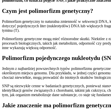
polimorfizm, co oznacza pojęcie SNP, i jakie praktyczne znaczen
Czym jest polimorfizm genetyczny?
Polimorfizm genetyczny to naturalna zmienność w sekwencji DNA, 
dotyczyć pojedynczych liter (nukleotydów) DNA lub większych frag
tymina (T).
Polimorfizmy genetyczne mogą mieć różnorodne skutki. Niektóre z n
procesach biologicznych, takich jak metabolizm, odporność czy predy
inne wykazują większą odporność.
Polimorfizm pojedynczego nukleotydu (SNP)
Jednym z najbardziej powszechnych typów polimorfizmu genetyczne
określonym miejscu genomu. Dla przykładu, w jednej części genomu u
chociaż niewielkie, mogą prowadzić do istotnych skutków biologiczn
SNP są niezwykle cenne w badaniach genetycznych, ponieważ stanow
identyfikacji genów związanych z chorobami, takimi jak cukrzyca,
tym, jak organizm metabolizuje dane substancje, co staje się funda
Jakie znaczenie ma polimorfizm genetycz