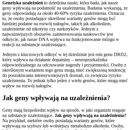
Genetyka uzależnień
to dziedzina nauki, która bada, jak nasze
geny wpływają na podatność na uzależnienia. Badania wykazują, że
geny odpowiadają za około 40-60% ryzyka uzależnienia. Oznacza
to, że osoby posiadające określone warianty genów mogą być
bardziej podatne na rozwój nałogów, takich jak alkoholizm,
uzależnienie od nikotyny czy narkotyków. Jednym z
najważniejszych obszarów zainteresowania naukowców jest
odkrycie, jak nasze DNA wpływa na funkcjonowanie mózgu w
reakcji na substancje uzależniające.
Jednym z kluczowych odkryć w tej dziedzinie jest rola genu DRD2,
który wpływa na działanie dopaminy – neuroprzekaźnika
odpowiedzialnego za odczuwanie nagrody i przyjemności. Osoby z
określonym wariantem tego genu mogą mieć zwiększoną tendencję
do poszukiwania intensywniejszych doznań, co zwiększa ryzyko
uzależnienia. To jednak tylko jeden z wielu genów, które mogą mieć
wpływ na rozwój nałogów.
Jak geny wpływają na uzależnienia?
Geny mają bezpośredni wpływ na sposób, w jaki organizm reaguje
na substancje uzależniające.
Jak geny wpływają na uzależnienia?
Na przykład, niektóre osoby posiadają warianty genów, które
wpływają na szybszy lub wolniejszy metabolizm alkoholu. Osoby,