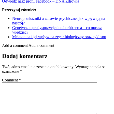
Odwiedź nasz profil Facebook – DNA Zdrowia
Przeczytaj również:
Neuroprzekaźniki a zdrowie psychiczne: jak wpływają na
nastrój?
Genetyczne predyspozycje do chorób serca – co musisz
wiedzieć?
Melatonina i jej wpływ na zegar biologiczny oraz cykl snu
Add a comment
Add a comment
Dodaj komentarz
Twój adres email nie zostanie opublikowany.
Wymagane pola są
oznaczone
*
Comment
*