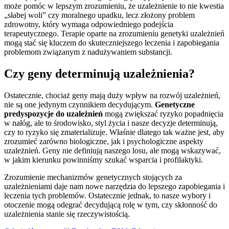
może pomóc w lepszym zrozumieniu, że uzależnienie to nie kwestia
„słabej woli” czy moralnego upadku, lecz złożony problem
zdrowotny, który wymaga odpowiedniego podejścia
terapeutycznego. Terapie oparte na zrozumieniu genetyki uzależnień
mogą stać się kluczem do skuteczniejszego leczenia i zapobiegania
problemom związanym z nadużywaniem substancji.
Czy geny determinują uzależnienia?
Ostatecznie, chociaż geny mają duży wpływ na rozwój uzależnień,
nie są one jedynym czynnikiem decydującym.
Genetyczne
predyspozycje do uzależnień
mogą zwiększać ryzyko popadnięcia
w nałóg, ale to środowisko, styl życia i nasze decyzje determinują,
czy to ryzyko się zmaterializuje. Właśnie dlatego tak ważne jest, aby
zrozumieć zarówno biologiczne, jak i psychologiczne aspekty
uzależnień. Geny nie definiują naszego losu, ale mogą wskazywać,
w jakim kierunku powinniśmy szukać wsparcia i profilaktyki.
Zrozumienie mechanizmów genetycznych stojących za
uzależnieniami daje nam nowe narzędzia do lepszego zapobiegania i
leczenia tych problemów. Ostatecznie jednak, to nasze wybory i
otoczenie mogą odegrać decydującą rolę w tym, czy skłonność do
uzależnienia stanie się rzeczywistością.