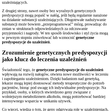
uzależniających.
Z drugiej strony, nawet osoby bez wyraźnych genetycznych
predyspozycji mogą popaść w nałóg, jeśli będą regularnie narażone
na działanie substancji uzależniających. Długotrwałe nadużywanie
substancji może bowiem „przeprogramować” mózg, prowadząc do
zmian w strukturach odpowiedzialnych za odczuwanie
przyjemności i nagrody. W ten sposób środowisko i styl życia mogą
w pewnym stopniu zniwelować lub wzmocnić
genetyczne
predyspozycje do uzależnień
.
Zrozumienie genetycznych predyspozycji
jako klucz do leczenia uzależnień
Świadomość tego, że
genetyczne predyspozycje do uzależnień
wpływają na rozwój nałogów, otwiera nowe możliwości w leczeniu
i zapobieganiu uzależnieniom. Dzięki badaniom nad genetyką,
lekarze mogą lepiej dostosować metody terapeutyczne do potrzeb
pacjentów, biorąc pod uwagę ich indywidualne predyspozycje. Na
przykład, osoby, u których stwierdzono geny związane z
wolniejszym metabolizmem alkoholu, mogą potrzebować bardziej
intensywnego wsparcia w unikaniu używek.
Co więcej, wiedza o tym, że geny odgrywają rolę w uzależnieniach,