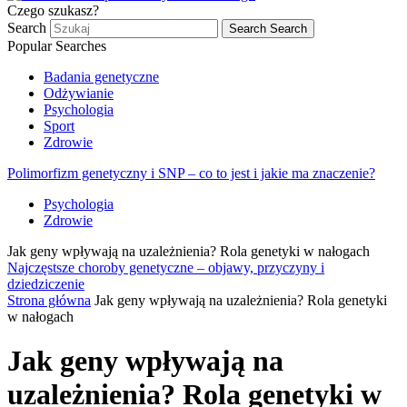
Czego szukasz?
Search
Search
Search
Popular Searches
Badania genetyczne
Odżywianie
Psychologia
Sport
Zdrowie
Polimorfizm genetyczny i SNP – co to jest i jakie ma znaczenie?
Psychologia
Zdrowie
Jak geny wpływają na uzależnienia? Rola genetyki w nałogach
Najczęstsze choroby genetyczne – objawy, przyczyny i
dziedziczenie
Strona główna
Jak geny wpływają na uzależnienia? Rola genetyki
w nałogach
Jak geny wpływają na
uzależnienia? Rola genetyki w