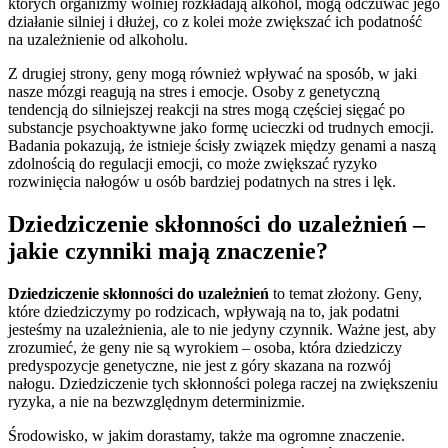
których organizmy wolniej rozkładają alkohol, mogą odczuwać jego
działanie silniej i dłużej, co z kolei może zwiększać ich podatność
na uzależnienie od alkoholu.
Z drugiej strony, geny mogą również wpływać na sposób, w jaki
nasze mózgi reagują na stres i emocje. Osoby z genetyczną
tendencją do silniejszej reakcji na stres mogą częściej sięgać po
substancje psychoaktywne jako formę ucieczki od trudnych emocji.
Badania pokazują, że istnieje ścisły związek między genami a naszą
zdolnością do regulacji emocji, co może zwiększać ryzyko
rozwinięcia nałogów u osób bardziej podatnych na stres i lęk.
Dziedziczenie skłonności do uzależnień –
jakie czynniki mają znaczenie?
Dziedziczenie skłonności do uzależnień
to temat złożony. Geny,
które dziedziczymy po rodzicach, wpływają na to, jak podatni
jesteśmy na uzależnienia, ale to nie jedyny czynnik. Ważne jest, aby
zrozumieć, że geny nie są wyrokiem – osoba, która dziedziczy
predyspozycje genetyczne, nie jest z góry skazana na rozwój
nałogu. Dziedziczenie tych skłonności polega raczej na zwiększeniu
ryzyka, a nie na bezwzględnym determinizmie.
Środowisko, w jakim dorastamy, także ma ogromne znaczenie.