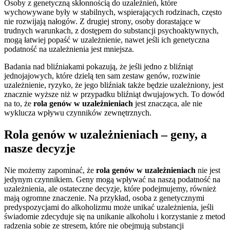
Osoby z genetyczną skłonnością do uzależnień, które
wychowywane były w stabilnych, wspierających rodzinach, często
nie rozwijają nałogów. Z drugiej strony, osoby dorastające w
trudnych warunkach, z dostępem do substancji psychoaktywnych,
mogą łatwiej popaść w uzależnienie, nawet jeśli ich genetyczna
podatność na uzależnienia jest mniejsza.
Badania nad bliźniakami pokazują, że jeśli jedno z bliźniąt
jednojajowych, które dzielą ten sam zestaw genów, rozwinie
uzależnienie, ryzyko, że jego bliźniak także będzie uzależniony, jest
znacznie wyższe niż w przypadku bliźniąt dwujajowych. To dowód
na to, że
rola genów w uzależnieniach
jest znacząca, ale nie
wyklucza wpływu czynników zewnętrznych.
Rola genów w uzależnieniach – geny, a
nasze decyzje
Nie możemy zapominać, że
rola genów w uzależnieniach
nie jest
jedynym czynnikiem. Geny mogą wpływać na naszą podatność na
uzależnienia, ale ostateczne decyzje, które podejmujemy, również
mają ogromne znaczenie. Na przykład, osoba z genetycznymi
predyspozycjami do alkoholizmu może unikać uzależnienia, jeśli
świadomie zdecyduje się na unikanie alkoholu i korzystanie z metod
radzenia sobie ze stresem, które nie obejmują substancji