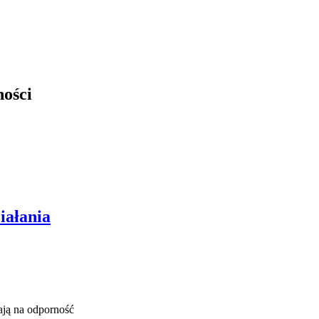
ności
iałania