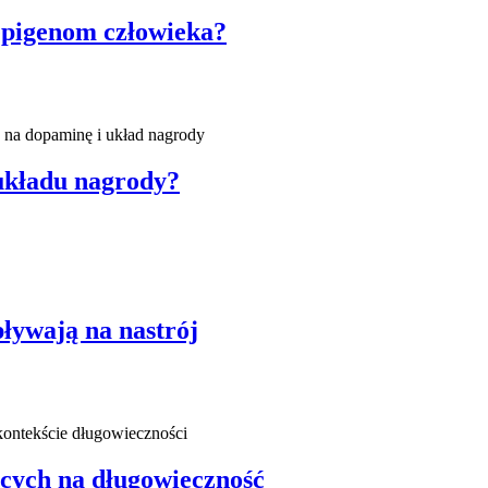
epigenom człowieka?
 układu nagrody?
pływają na nastrój
ących na długowieczność