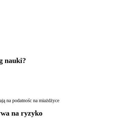
g nauki?
ywa na ryzyko