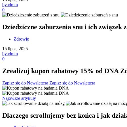
by
admin
0
Dziedziczne zaburzenia snu i ich związek 
Zdrowie
15 lipca, 2025
by
admin
0
Zrealizuj kupon rabatowy 15% od DNA Zd
Zapisz się do Newslettera
Zapisz się do Newslettera
Najowsze artykuły
Dlaczego scrollujemy bez końca i jak dzia