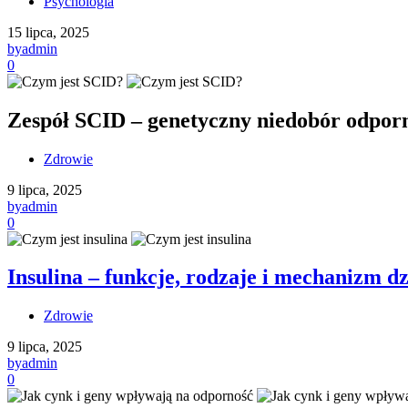
Psychologia
15 lipca, 2025
by
admin
0
Zespół SCID – genetyczny niedobór odpor
Zdrowie
9 lipca, 2025
by
admin
0
Insulina – funkcje, rodzaje i mechanizm dz
Zdrowie
9 lipca, 2025
by
admin
0