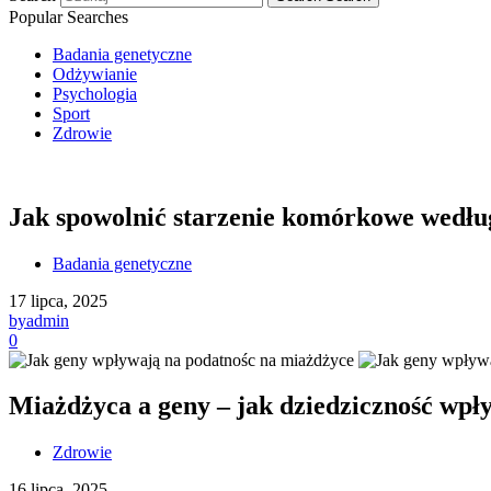
Popular Searches
Badania genetyczne
Odżywianie
Psychologia
Sport
Zdrowie
Jak spowolnić starzenie komórkowe wedłu
Badania genetyczne
17 lipca, 2025
by
admin
0
Miażdżyca a geny – jak dziedziczność wpł
Zdrowie
16 lipca, 2025