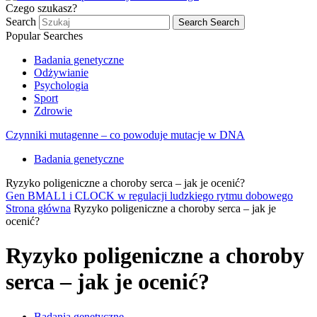
Czego szukasz?
Search
Search
Search
Popular Searches
Badania genetyczne
Odżywianie
Psychologia
Sport
Zdrowie
Czynniki mutagenne – co powoduje mutacje w DNA
Badania genetyczne
Ryzyko poligeniczne a choroby serca – jak je ocenić?
Gen BMAL1 i CLOCK w regulacji ludzkiego rytmu dobowego
Strona główna
Ryzyko poligeniczne a choroby serca – jak je
ocenić?
Ryzyko poligeniczne a choroby
serca – jak je ocenić?
Badania genetyczne