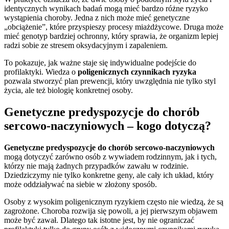
identycznych wynikach badań mogą mieć bardzo różne ryzyko
wystąpienia choroby. Jedna z nich może mieć genetyczne
„obciążenie”, które przyspieszy procesy miażdżycowe. Druga może
mieć genotyp bardziej ochronny, który sprawia, że organizm lepiej
radzi sobie ze stresem oksydacyjnym i zapaleniem.
To pokazuje, jak ważne staje się indywidualne podejście do
profilaktyki. Wiedza o
poligenicznych czynnikach ryzyka
pozwala stworzyć plan prewencji, który uwzględnia nie tylko styl
życia, ale też biologię konkretnej osoby.
Genetyczne predyspozycje do chorób
sercowo-naczyniowych – kogo dotyczą?
Genetyczne predyspozycje do chorób sercowo-naczyniowych
mogą dotyczyć zarówno osób z wywiadem rodzinnym, jak i tych,
którzy nie mają żadnych przypadków zawału w rodzinie.
Dziedziczymy nie tylko konkretne geny, ale cały ich układ, który
może oddziaływać na siebie w złożony sposób.
Osoby z wysokim poligenicznym ryzykiem często nie wiedzą, że są
zagrożone. Choroba rozwija się powoli, a jej pierwszym objawem
może być zawał. Dlatego tak istotne jest, by nie ograniczać