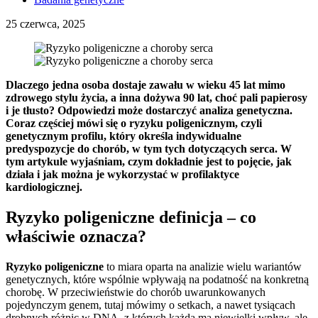
25 czerwca, 2025
Dlaczego jedna osoba dostaje zawału w wieku 45 lat mimo
zdrowego stylu życia, a inna dożywa 90 lat, choć pali papierosy
i je tłusto? Odpowiedzi może dostarczyć analiza genetyczna.
Coraz częściej mówi się o ryzyku poligenicznym, czyli
genetycznym profilu, który określa indywidualne
predyspozycje do chorób, w tym tych dotyczących serca. W
tym artykule wyjaśniam, czym dokładnie jest to pojęcie, jak
działa i jak można je wykorzystać w profilaktyce
kardiologicznej.
Ryzyko poligeniczne definicja – co
właściwie oznacza?
Ryzyko poligeniczne
to miara oparta na analizie wielu wariantów
genetycznych, które wspólnie wpływają na podatność na konkretną
chorobę. W przeciwieństwie do chorób uwarunkowanych
pojedynczym genem, tutaj mówimy o setkach, a nawet tysiącach
drobnych różnic w DNA, z których każda ma niewielki wpływ, ale