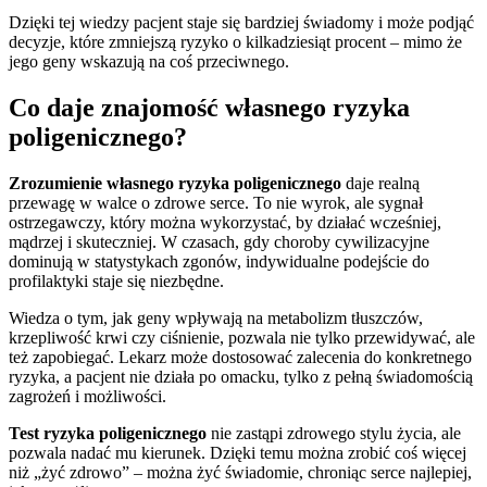
Dzięki tej wiedzy pacjent staje się bardziej świadomy i może podjąć
decyzje, które zmniejszą ryzyko o kilkadziesiąt procent – mimo że
jego geny wskazują na coś przeciwnego.
Co daje znajomość własnego ryzyka
poligenicznego?
Zrozumienie własnego ryzyka poligenicznego
daje realną
przewagę w walce o zdrowe serce. To nie wyrok, ale sygnał
ostrzegawczy, który można wykorzystać, by działać wcześniej,
mądrzej i skuteczniej. W czasach, gdy choroby cywilizacyjne
dominują w statystykach zgonów, indywidualne podejście do
profilaktyki staje się niezbędne.
Wiedza o tym, jak geny wpływają na metabolizm tłuszczów,
krzepliwość krwi czy ciśnienie, pozwala nie tylko przewidywać, ale
też zapobiegać. Lekarz może dostosować zalecenia do konkretnego
ryzyka, a pacjent nie działa po omacku, tylko z pełną świadomością
zagrożeń i możliwości.
Test ryzyka poligenicznego
nie zastąpi zdrowego stylu życia, ale
pozwala nadać mu kierunek. Dzięki temu można zrobić coś więcej
niż „żyć zdrowo” – można żyć świadomie, chroniąc serce najlepiej,