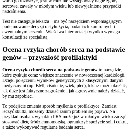
warto go rozważyć, jeśli w rodzinie występowały nagłe zgony
sercowe, zawały w młodym wieku lub niewyjaśnione przypadki
nadciśnienia.
Test nie zastępuje lekarza – ma być narzędziem wspomagającym
podejmowanie decyzji o stylu życia, badaniach kontrolnych i
ewentualnym leczeniu. Właściwa interpretacja wyniku wymaga
konsultacji ze specjalistą.
Ocena ryzyka chorób serca na podstawie
genów – przyszłość profilaktyki
Ocena ryzyka chorób serca na podstawie genów
to narzędzie,
które zyskuje coraz większe znaczenie w nowoczesnej kardiologii.
Dzięki połączeniu wyników genetycznych z klasycznymi danymi
medycznymi (np. BMI, ciśnienie, wiek, płeć), lekarz może określić,
jak duże jest faktyczne zagrożenie i jak agresywnie należy działać,
by mu zapobiec.
To podejście zmienia sposób myślenia o profilaktyce. Zamiast
leczyć skutki, możemy działać zanim problem się pojawi. Na
przykład osoba z wysokim PRS może już w młodym wieku zacząć
stosować dietę śródziemnomorską, ograniczyć spożycie soli i cukru,
a także wykonywać regularne badania serca.