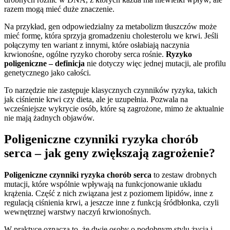
razem mogą mieć duże znaczenie.
Na przykład, gen odpowiedzialny za metabolizm tłuszczów może
mieć formę, która sprzyja gromadzeniu cholesterolu we krwi. Jeśli
połączymy ten wariant z innymi, które osłabiają naczynia
krwionośne, ogólne ryzyko choroby serca rośnie.
Ryzyko
poligeniczne – definicja
nie dotyczy więc jednej mutacji, ale profilu
genetycznego jako całości.
To narzędzie nie zastępuje klasycznych czynników ryzyka, takich
jak ciśnienie krwi czy dieta, ale je uzupełnia. Pozwala na
wcześniejsze wykrycie osób, które są zagrożone, mimo że aktualnie
nie mają żadnych objawów.
Poligeniczne czynniki ryzyka chorób
serca – jak geny zwiększają zagrożenie?
Poligeniczne czynniki ryzyka chorób serca
to zestaw drobnych
mutacji, które wspólnie wpływają na funkcjonowanie układu
krążenia. Część z nich związana jest z poziomem lipidów, inne z
regulacją ciśnienia krwi, a jeszcze inne z funkcją śródbłonka, czyli
wewnętrznej warstwy naczyń krwionośnych.
W praktyce oznacza to, że dwie osoby o podobnym stylu życia i