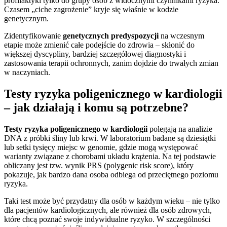
profilaktyki tylko do grupy osób z widocznymi czynnikami ryzyka.
Czasem „ciche zagrożenie” kryje się właśnie w kodzie
genetycznym.
Zidentyfikowanie
genetycznych predyspozycji
na wczesnym
etapie może zmienić całe podejście do zdrowia – skłonić do
większej dyscypliny, bardziej szczegółowej diagnostyki i
zastosowania terapii ochronnych, zanim dojdzie do trwałych zmian
w naczyniach.
Testy ryzyka poligenicznego w kardiologii
– jak działają i komu są potrzebne?
Testy ryzyka poligenicznego w kardiologii
polegają na analizie
DNA z próbki śliny lub krwi. W laboratorium badane są dziesiątki
lub setki tysięcy miejsc w genomie, gdzie mogą występować
warianty związane z chorobami układu krążenia. Na tej podstawie
obliczany jest tzw. wynik PRS (polygenic risk score), który
pokazuje, jak bardzo dana osoba odbiega od przeciętnego poziomu
ryzyka.
Taki test może być przydatny dla osób w każdym wieku – nie tylko
dla pacjentów kardiologicznych, ale również dla osób zdrowych,
które chcą poznać swoje indywidualne ryzyko. W szczególności