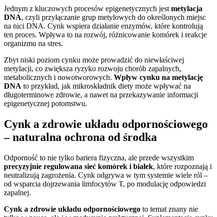
Jednym z kluczowych procesów epigenetycznych jest
metylacja
DNA
, czyli przyłączanie grup metylowych do określonych miejsc
na nici DNA. Cynk wspiera działanie enzymów, które kontrolują
ten proces. Wpływa to na rozwój, różnicowanie komórek i reakcje
organizmu na stres.
Zbyt niski poziom cynku może prowadzić do niewłaściwej
metylacji, co zwiększa ryzyko rozwoju chorób zapalnych,
metabolicznych i nowotworowych.
Wpływ cynku na metylację
DNA
to przykład, jak mikroskładnik diety może wpływać na
długoterminowe zdrowie, a nawet na przekazywanie informacji
epigenetycznej potomstwu.
Cynk a zdrowie układu odpornościowego
– naturalna ochrona od środka
Odporność to nie tylko bariera fizyczna, ale przede wszystkim
precyzyjnie regulowana sieć komórek i białek
, które rozpoznają i
neutralizują zagrożenia. Cynk odgrywa w tym systemie wiele ról –
od wsparcia dojrzewania limfocytów T, po modulację odpowiedzi
zapalnej.
Cynk a zdrowie układu odpornościowego
to temat znany nie