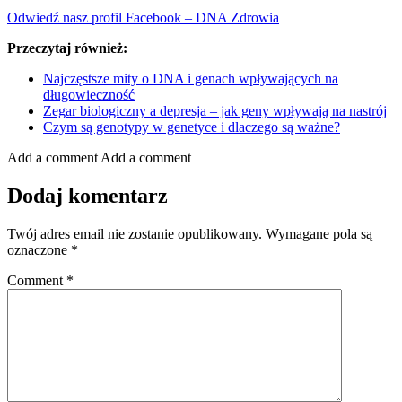
Odwiedź nasz profil Facebook – DNA Zdrowia
Przeczytaj również:
Najczęstsze mity o DNA i genach wpływających na
długowieczność
Zegar biologiczny a depresja – jak geny wpływają na nastrój
Czym są genotypy w genetyce i dlaczego są ważne?
Add a comment
Add a comment
Dodaj komentarz
Twój adres email nie zostanie opublikowany.
Wymagane pola są
oznaczone
*
Comment
*