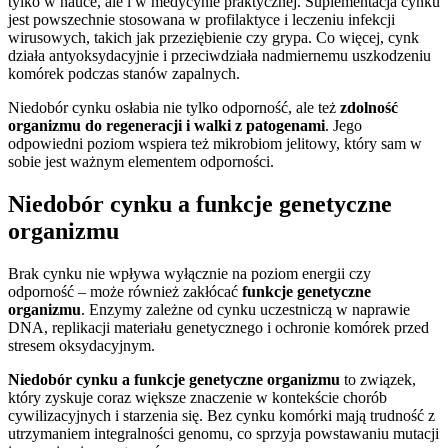
tylko w nauce, ale i w medycynie praktycznej. Suplementacja cynku
jest powszechnie stosowana w profilaktyce i leczeniu infekcji
wirusowych, takich jak przeziębienie czy grypa. Co więcej, cynk
działa antyoksydacyjnie i przeciwdziała nadmiernemu uszkodzeniu
komórek podczas stanów zapalnych.
Niedobór cynku osłabia nie tylko odporność, ale też
zdolność
organizmu do regeneracji i walki z patogenami
. Jego
odpowiedni poziom wspiera też mikrobiom jelitowy, który sam w
sobie jest ważnym elementem odporności.
Niedobór cynku a funkcje genetyczne
organizmu
Brak cynku nie wpływa wyłącznie na poziom energii czy
odporność – może również zakłócać
funkcje genetyczne
organizmu
. Enzymy zależne od cynku uczestniczą w naprawie
DNA, replikacji materiału genetycznego i ochronie komórek przed
stresem oksydacyjnym.
Niedobór cynku a funkcje genetyczne organizmu
to związek,
który zyskuje coraz większe znaczenie w kontekście chorób
cywilizacyjnych i starzenia się. Bez cynku komórki mają trudność z
utrzymaniem integralności genomu, co sprzyja powstawaniu mutacji