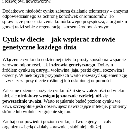
i rozwojowi nowotworów.
Dodatkowo niedobór cynku zaburza działanie telomerazy – enzymu
odpowiedzialnego za ochronę końcówek chromosomów. To
sprawia, że proces starzenia komórkowego przyspiesza, a organizm
gorzej radzi sobie z regeneracją i stresem środowiskowym.
Cynk w diecie – jak wspierać zdrowie
genetyczne każdego dnia
Włączenie cynku do codziennej diety to prosty sposób na wsparcie
zarówno odporności, jak i
zdrowia genetycznego
. Dobrym
źródłem cynku są ostrygi, wołowina, jaja, pestki dyni, soczewica i
orzechy. W niektórych przypadkach warto rozważyć suplementację
– zwłaszcza przy diecie roślinnej lub osłabionej odporności.
Zalecane dzienne spożycie cynku różni się w zależności od wieku i
płci, ale
niedobory występują znacznie częściej, niż się
powszechnie uważa
. Warto regularnie badać poziom cynku we
krwi, szczególnie jeśli obserwujesz nawracające infekcje, problemy
skórne lub wolniejsze gojenie się ran.
Zadbaj o odpowiedni poziom cynku, a Twoje geny – i cały
organizm – będą działały sprawniej, stabilniej i dłużej.