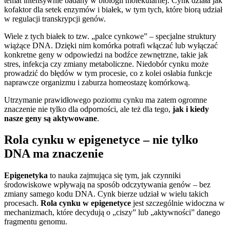
temat intensywnie badany w biologii molekularnej. Cynk działa jak
kofaktor dla setek enzymów i białek, w tym tych, które biorą udział
w regulacji transkrypcji genów.
Wiele z tych białek to tzw. „palce cynkowe” – specjalne struktury
wiążące DNA. Dzięki nim komórka potrafi włączać lub wyłączać
konkretne geny w odpowiedzi na bodźce zewnętrzne, takie jak
stres, infekcja czy zmiany metaboliczne. Niedobór cynku może
prowadzić do błędów w tym procesie, co z kolei osłabia funkcje
naprawcze organizmu i zaburza homeostazę komórkową.
Utrzymanie prawidłowego poziomu cynku ma zatem ogromne
znaczenie nie tylko dla odporności, ale też dla tego,
jak i kiedy
nasze geny są aktywowane
.
Rola cynku w epigenetyce – nie tylko
DNA ma znaczenie
Epigenetyka
to nauka zajmująca się tym, jak czynniki
środowiskowe wpływają na sposób odczytywania genów – bez
zmiany samego kodu DNA. Cynk bierze udział w wielu takich
procesach.
Rola cynku w epigenetyce
jest szczególnie widoczna w
mechanizmach, które decydują o „ciszy” lub „aktywności” danego
fragmentu genomu.