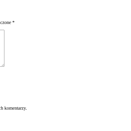
aczone
*
ch komentarzy.