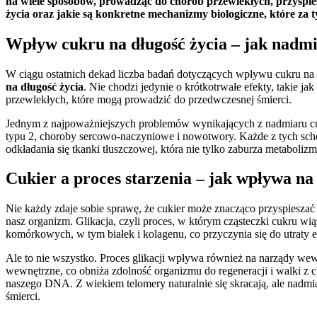
na wiele sposobów, prowadząc do chorób przewlekłych, przyspie
życia oraz jakie są konkretne mechanizmy biologiczne, które za t
Wpływ cukru na długość życia – jak nadm
W ciągu ostatnich dekad liczba badań dotyczących wpływu cukru na 
na długość życia
. Nie chodzi jedynie o krótkotrwałe efekty, takie 
przewlekłych, które mogą prowadzić do przedwczesnej śmierci.
Jednym z najpoważniejszych problemów wynikających z nadmiaru cukr
typu 2, choroby sercowo-naczyniowe i nowotwory. Każde z tych sc
odkładania się tkanki tłuszczowej, która nie tylko zaburza metaboli
Cukier a proces starzenia – jak wpływa n
Nie każdy zdaje sobie sprawę, że cukier może znacząco przyspiesza
nasz organizm. Glikacja, czyli proces, w którym cząsteczki cukru 
komórkowych, w tym białek i kolagenu, co przyczynia się do utraty e
Ale to nie wszystko. Proces glikacji wpływa również na narządy wewnę
wewnętrzne, co obniża zdolność organizmu do regeneracji i walki z 
naszego DNA. Z wiekiem telomery naturalnie się skracają, ale nadm
śmierci.