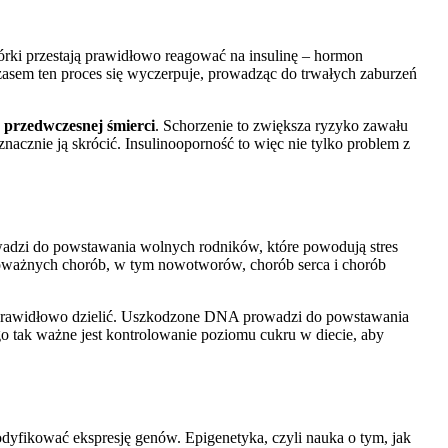
mórki przestają prawidłowo reagować na insulinę – hormon
czasem ten proces się wyczerpuje, prowadząc do trwałych zaburzeń
o
przedwczesnej śmierci
. Schorzenie to zwiększa ryzyko zawału
cznie ją skrócić. Insulinooporność to więc nie tylko problem z
wadzi do powstawania wolnych rodników, które powodują stres
poważnych chorób, w tym nowotworów, chorób serca i chorób
ieprawidłowo dzielić. Uszkodzone DNA prowadzi do powstawania
go tak ważne jest kontrolowanie poziomu cukru w diecie, aby
dyfikować ekspresję genów. Epigenetyka, czyli nauka o tym, jak