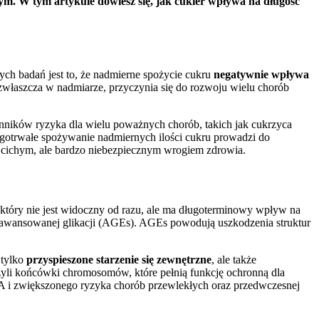
m. W tym artykule dowiesz się, jak cukier wpływa na długość
ch badań jest to, że nadmierne spożycie cukru
negatywnie wpływa
, zwłaszcza w nadmiarze, przyczynia się do rozwoju wielu chorób
nników ryzyka dla wielu poważnych chorób, takich jak cukrzyca
ugotrwałe spożywanie nadmiernych ilości cukru prowadzi do
est cichym, ale bardzo niebezpiecznym wrogiem zdrowia.
który nie jest widoczny od razu, ale ma długoterminowy wpływ na
zaawansowanej glikacji (AGEs). AGEs powodują uszkodzenia struktur
 tylko
przyspieszone starzenie się zewnętrzne
, ale także
czyli końcówki chromosomów, które pełnią funkcję ochronną dla
NA i zwiększonego ryzyka chorób przewlekłych oraz przedwczesnej