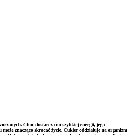
orzonych. Choć dostarcza on szybkiej energii, jego
 może znacząco skracać życie. Cukier oddziałuje na organizm