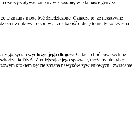
kru może wywoływać zmiany w sposobie, w jaki nasze geny są
 że te zmiany mogą być dziedziczone. Oznacza to, że negatywne
zieci i wnuków. To sprawia, że dbałość o dietę to nie tylko kwestia
naszego życia i
wydłużyć jego długość
. Cukier, choć powszechnie
 uszkodzenia DNA. Zmniejszając jego spożycie, możemy nie tylko
b kluczowym krokiem będzie zmiana nawyków żywieniowych i zwracanie