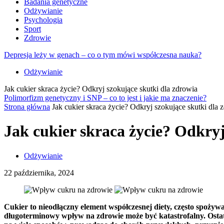
Badania genetyczne
Odżywianie
Psychologia
Sport
Zdrowie
Depresja leży w genach – co o tym mówi współczesna nauka?
Odżywianie
Jak cukier skraca życie? Odkryj szokujące skutki dla zdrowia
Polimorfizm genetyczny i SNP – co to jest i jakie ma znaczenie?
Strona główna
Jak cukier skraca życie? Odkryj szokujące skutki dla 
Jak cukier skraca życie? Odkryj
Odżywianie
22 października, 2024
Cukier to nieodłączny element współczesnej diety, często spoży
długoterminowy wpływ na zdrowie może być katastrofalny. Ostat