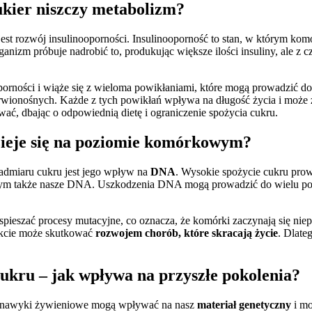
cukier niszczy metabolizm?
 jest rozwój insulinooporności. Insulinooporność to stan, w którym ko
nizm próbuje nadrobić to, produkując większe ilości insuliny, ale z 
porności i wiąże się z wieloma powikłaniami, które mogą prowadzić d
wionośnych. Każde z tych powikłań wpływa na długość życia i może zna
ać, dbając o odpowiednią dietę i ograniczenie spożycia cukru.
ieje się na poziomie komórkowym?
nadmiaru cukru jest jego wpływ na
DNA
. Wysokie spożycie cukru pro
, w tym także nasze DNA. Uszkodzenia DNA mogą prowadzić do wielu 
pieszać procesy mutacyjne, co oznacza, że komórki zaczynają się n
ekcie może skutkować
rozwojem chorób, które skracają życie
. Dlate
ukru – jak wpływa na przyszłe pokolenia?
ze nawyki żywieniowe mogą wpływać na nasz
materiał genetyczny
i mo