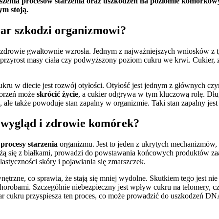
szenia procesów starzenia oraz uszkodzeń na poziomie komórkowy
ym stoją.
iar szkodzi organizmowi?
zdrowie gwałtownie wzrosła. Jednym z najważniejszych wniosków z ty
jak przyrost masy ciała czy podwyższony poziom cukru we krwi. Cukier
u w diecie jest rozwój otyłości. Otyłość jest jednym z głównych czy
horzeń może
skrócić życie
, a cukier odgrywa w tym kluczową rolę. Dł
zm, ale także powoduje stan zapalny w organizmie. Taki stan zapalny j
a wygląd i zdrowie komórek?
ć
procesy starzenia
organizmu. Jest to jeden z ukrytych mechanizmów, 
wiążą się z białkami, prowadzi do powstawania końcowych produktów 
lastyczności skóry i pojawiania się zmarszczek.
trzne, co sprawia, że stają się mniej wydolne. Skutkiem tego jest nie
chorobami. Szczególnie niebezpieczny jest wpływ cukru na telomery, 
iar cukru przyspiesza ten proces, co może prowadzić do uszkodzeń D