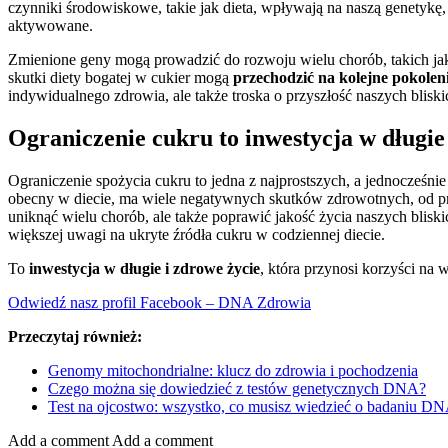
czynniki środowiskowe, takie jak dieta, wpływają na naszą genetyk
aktywowane.
Zmienione geny mogą prowadzić do rozwoju wielu chorób, takich jak
skutki diety bogatej w cukier mogą
przechodzić na kolejne pokolen
indywidualnego zdrowia, ale także troska o przyszłość naszych bliski
Ograniczenie cukru to inwestycja w długie
Ograniczenie spożycia cukru to jedna z najprostszych, a jednocześni
obecny w diecie, ma wiele negatywnych skutków zdrowotnych, od prz
uniknąć wielu chorób, ale także poprawić jakość życia naszych bli
większej uwagi na ukryte źródła cukru w codziennej diecie.
To
inwestycja w długie i zdrowe życie
, która przynosi korzyści na 
Odwiedź nasz profil Facebook – DNA Zdrowia
Przeczytaj również:
Genomy mitochondrialne: klucz do zdrowia i pochodzenia
Czego można się dowiedzieć z testów genetycznych DNA?
Test na ojcostwo: wszystko, co musisz wiedzieć o badaniu D
Add a comment
Add a comment