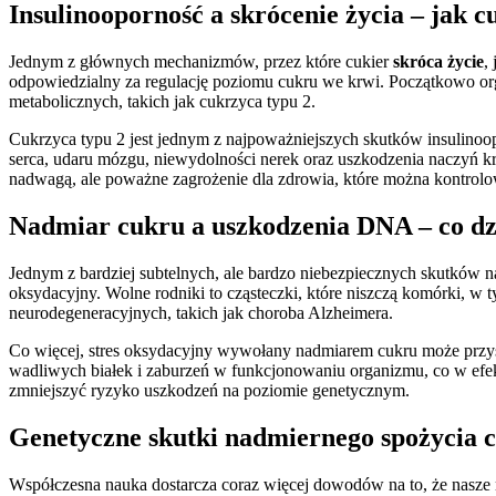
Insulinooporność a skrócenie życia – jak 
Jednym z głównych mechanizmów, przez które cukier
skróca życie
,
odpowiedzialny za regulację poziomu cukru we krwi. Początkowo orga
metabolicznych, takich jak cukrzyca typu 2.
Cukrzyca typu 2 jest jednym z najpoważniejszych skutków insulinoo
serca, udaru mózgu, niewydolności nerek oraz uszkodzenia naczyń kr
nadwagą, ale poważne zagrożenie dla zdrowia, które można kontrolow
Nadmiar cukru a uszkodzenia DNA – co dz
Jednym z bardziej subtelnych, ale bardzo niebezpiecznych skutków 
oksydacyjny. Wolne rodniki to cząsteczki, które niszczą komórki
neurodegeneracyjnych, takich jak choroba Alzheimera.
Co więcej, stres oksydacyjny wywołany nadmiarem cukru może przys
wadliwych białek i zaburzeń w funkcjonowaniu organizmu, co w ef
zmniejszyć ryzyko uszkodzeń na poziomie genetycznym.
Genetyczne skutki nadmiernego spożycia c
Współczesna nauka dostarcza coraz więcej dowodów na to, że nas