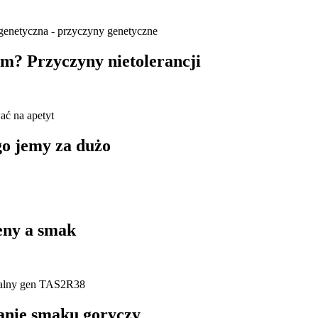
m? Przyczyny nietolerancji
go jemy za dużo
eny a smak
anie smaku goryczy