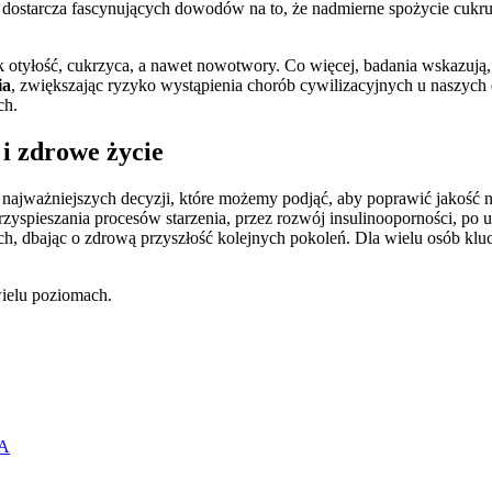
ę, dostarcza fascynujących dowodów na to, że nadmierne spożycie cu
 otyłość, cukrzyca, a nawet nowotwory. Co więcej, badania wskazują,
ia
, zwiększając ryzyko wystąpienia chorób cywilizacyjnych u naszych d
ch.
 i zdrowe życie
e najważniejszych decyzji, które możemy podjąć, aby poprawić jakość 
yspieszania procesów starzenia, przez rozwój insulinooporności, po
skich, dbając o zdrową przyszłość kolejnych pokoleń. Dla wielu osó
wielu poziomach.
NA