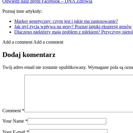
Odwiedź nasz profil Facebook – DNA Zdrowia
Poznaj inne artykuły:
Marker genetyczny: czym jest i jakie ma zastosowanie?
Jak styl życia wpływa na geny? Poznaj tajniki ekspresji genów
Dlaczego niektórzy mają problem z mlekiem? Przyczyny nietol
Add a comment
Add a comment
Dodaj komentarz
Twój adres email nie zostanie opublikowany.
Wymagane pola są ozn
Comment
*
Your Name
*
Your E-mail
*