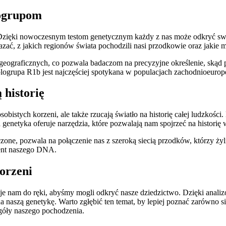
logrupom
. Dzięki nowoczesnym testom genetycznym każdy z nas może odkryć swo
zać, z jakich regionów świata pochodzili nasi przodkowie oraz jakie mi
geograficznych, co pozwala badaczom na precyzyjne określenie, skąd p
logrupa R1b jest najczęściej spotykana w populacjach zachodnioeurope
historię
bistych korzeni, ale także rzucają światło na historię całej ludzkośc
na genetyka oferuje narzędzia, które pozwalają nam spojrzeć na histor
czone, pozwala na połączenie nas z szeroką siecią przodków, którzy ży
gment naszego DNA.
orzeni
je nam do ręki, abyśmy mogli odkryć nasze dziedzictwo. Dzięki anali
 na naszą genetykę. Warto zgłębić ten temat, by lepiej poznać zarówno 
egóły naszego pochodzenia.