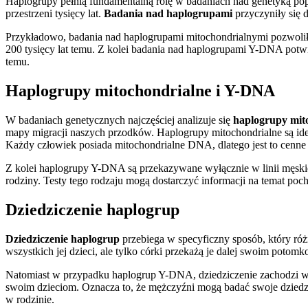
Haplogrupy pełnią fundamentalną rolę w badaniach nad genetyką popu
przestrzeni tysięcy lat.
Badania nad haplogrupami
przyczyniły się 
Przykładowo, badania nad haplogrupami mitochondrialnymi pozwoliły
200 tysięcy lat temu. Z kolei badania nad haplogrupami Y-DNA potw
temu.
Haplogrupy mitochondrialne i Y-DNA
W badaniach genetycznych najczęściej analizuje się
haplogrupy mit
mapy migracji naszych przodków. Haplogrupy mitochondrialne są ideal
Każdy człowiek posiada mitochondrialne DNA, dlatego jest to cenne 
Z kolei haplogrupy Y-DNA są przekazywane wyłącznie w linii męskie
rodziny. Testy tego rodzaju mogą dostarczyć informacji na temat poch
Dziedziczenie haplogrup
Dziedziczenie haplogrup
przebiega w specyficzny sposób, który ró
wszystkich jej dzieci, ale tylko córki przekażą je dalej swoim poto
Natomiast w przypadku haplogrup Y-DNA, dziedziczenie zachodzi w 
swoim dzieciom. Oznacza to, że mężczyźni mogą badać swoje dziedzi
w rodzinie.