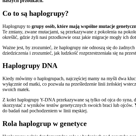
naszych przodkach.
Co to są haplogrupy?
Haplogrupy to
grupy osób, które mają wspólne mutacje genetycz
Te zmiany, zwane mutacjami, są przekazywane z pokolenia na pokolen
określić, gdzie żyli nasi przodkowie oraz jakie migracje mogły ich do
Ważne jest, by zrozumieć, że haplogrupy nie odnoszą się do żadnych
dziedziczenia i zrozumieć, jak ludzkość rozprzestrzeniała się na przestr
Haplogrupy DNA
Kiedy mówimy o haplogrupach, najczęściej mamy na myśli dwa kl
wyłącznie od matki, co pozwala na prześledzenie linii żeńskiej wst
swoich matek.
Z kolei haplogrupy Y-DNA przekazywane są tylko od ojca do syna, d
skorzystać z wyników testów genetycznych swoich braci lub ojców.
do badań nad pochodzeniem w linii męskiej.
Rola haplogrup w genetyce