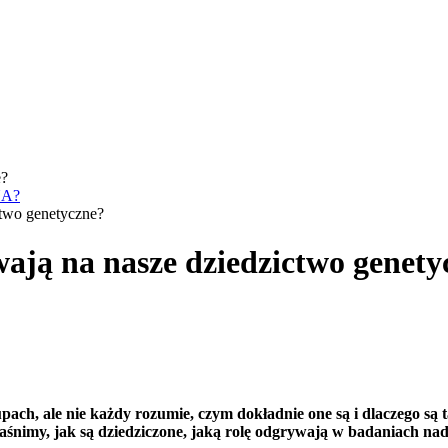
e?
NA?
ctwo genetyczne?
ają na nasze dziedzictwo genety
ach, ale nie każdy rozumie, czym dokładnie one są i dlaczego są 
jaśnimy, jak są dziedziczone, jaką rolę odgrywają w badaniach n