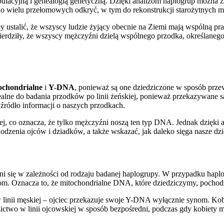
lacyjną i genealogią genetyczną. Dzięki analizom haplogrup można zr
do wielu przełomowych odkryć, w tym do rekonstrukcji starożytnych mi
 ustalić, że wszyscy ludzie żyjący obecnie na Ziemi mają wspólną pr
ierdziły, że wszyscy mężczyźni dzielą wspólnego przodka, określaneg
ochondrialne
i
Y-DNA
, ponieważ są one dziedziczone w sposób prz
ne do badania przodków po linii żeńskiej, ponieważ przekazywane są b
źródło informacji o naszych przodkach.
j, co oznacza, że tylko mężczyźni noszą ten typ DNA. Jednak dzięki 
odzenia ojców i dziadków, a także wskazać, jak daleko sięga nasze dzie
żni się w zależności od rodzaju badanej haplogrupy. W przypadku hap
mkom. Oznacza to, że mitochondrialne DNA, które dziedziczymy, pochod
linii męskiej – ojciec przekazuje swoje Y-DNA wyłącznie synom. Kob
ctwo w linii ojcowskiej w sposób bezpośredni, podczas gdy kobiety 