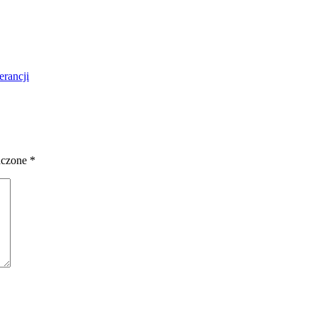
erancji
aczone
*