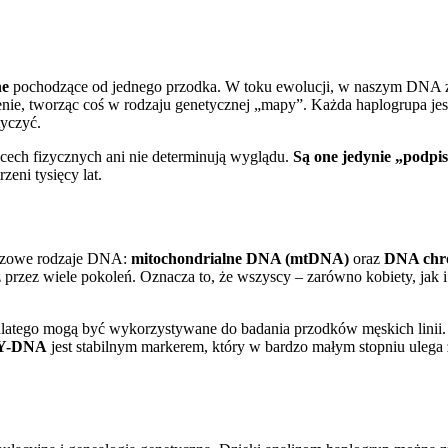
ne
pochodzące od jednego przodka. W toku ewolucji, w naszym DNA zac
ie, tworząc coś w rodzaju genetycznej „mapy”. Każda haplogrupa jest 
tyczyć.
 cech fizycznych ani nie determinują wyglądu.
Są one jedynie „podp
zeni tysięcy lat.
uczowe rodzaje DNA:
mitochondrialne DNA (mtDNA)
oraz
DNA chr
ecz przez wiele pokoleń. Oznacza to, że wszyscy – zarówno kobiety, j
latego mogą być wykorzystywane do badania przodków męskich linii. K
Y-DNA
jest stabilnym markerem, który w bardzo małym stopniu ulega