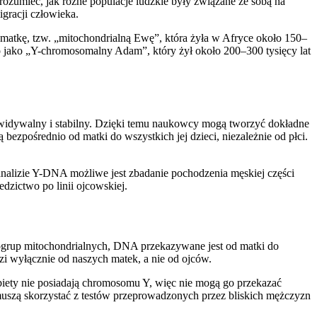
ozumieć, jak różne populacje ludzkie były związane ze sobą na
gracji człowieka.
amatkę, tzw. „mitochondrialną Ewę”, która żyła w Afryce około 150–
o jako „Y-chromosomalny Adam”, który żył około 200–300 tysięcy lat
ewidywalny i stabilny. Dzięki temu naukowcy mogą tworzyć dokładne
ezpośrednio od matki do wszystkich jej dzieci, niezależnie od płci.
analizie Y-DNA możliwe jest zbadanie pochodzenia męskiej części
dzictwo po linii ojcowskiej.
logrup mitochondrialnych, DNA przekazywane jest od matki do
zi wyłącznie od naszych matek, a nie od ojców.
iety nie posiadają chromosomu Y, więc nie mogą go przekazać
muszą skorzystać z testów przeprowadzonych przez bliskich mężczyzn