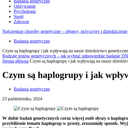
Badania genetyczne
Odżywianie
Psychologia
Sport
Zdrowie
Najczęstsze choroby genetyczne – objawy, przyczyny i dziedziczenie
Badania genetyczne
Czym są haplogrupy i jak wpływają na nasze dziedzictwo genetyczn
Rodzaje testów genetycznych – jak wybrać odpowiednie badanie D
Strona główna
Czym są haplogrupy i jak wpływają na nasze dziedzi
Czym są haplogrupy i jak wpływ
Badania genetyczne
23 października, 2024
W dobie badań genetycznych coraz więcej osób słyszy o haplogrup
przybliżenie tematu haplogrup w prosty, zrozumiały sposób. Wy