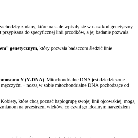
hodziły zmiany, które na stałe wpisały się w nasz kod genetyczny.
przypisana do specyficznej linii przodków, a jej badanie pozwala
isem” genetycznym
, który pozwala badaczom śledzić linie
omosomu Y (Y-DNA)
. Mitochondrialne DNA jest dziedziczone
ak i mężczyźni – noszą w sobie mitochondrialne DNA pochodzące od
obiety, które chcą poznać haplogrupę swojej linii ojcowskiej, mogą
 zmianom na przestrzeni wieków, co czyni go idealnym narzędziem