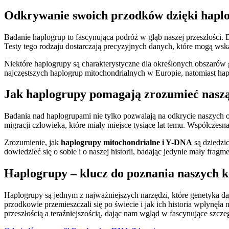
Odkrywanie swoich przodków dzięki hap
Badanie haplogrup to fascynująca podróż w głąb naszej przeszłości
Testy tego rodzaju dostarczają precyzyjnych danych, które mogą wska
Niektóre haplogrupy są charakterystyczne dla określonych obszarów 
najczęstszych haplogrup mitochondrialnych w Europie, natomiast hap
Jak haplogrupy pomagają zrozumieć naszą 
Badania nad haplogrupami nie tylko pozwalają na odkrycie naszych oso
migracji człowieka, które miały miejsce tysiące lat temu. Współczes
Zrozumienie, jak
haplogrupy mitochondrialne i Y-DNA
są dziedzi
dowiedzieć się o sobie i o naszej historii, badając jedynie mały fra
Haplogrupy – klucz do poznania naszych k
Haplogrupy są jednym z najważniejszych narzędzi, które genetyka da
przodkowie przemieszczali się po świecie i jak ich historia wpłynęła
przeszłością a teraźniejszością, dając nam wgląd w fascynujące szcz