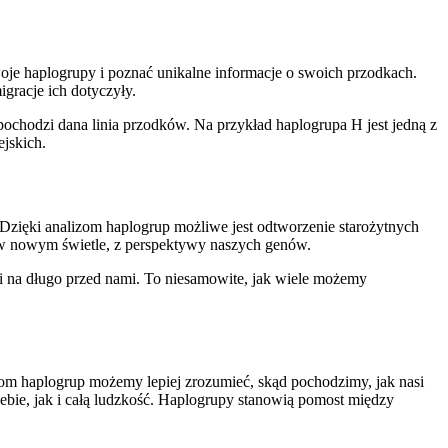
je haplogrupy i poznać unikalne informacje o swoich przodkach.
gracje ich dotyczyły.
ochodzi dana linia przodków. Na przykład haplogrupa H jest jedną z
jskich.
i. Dzięki analizom haplogrup możliwe jest odtworzenie starożytnych
ię w nowym świetle, z perspektywy naszych genów.
li na długo przed nami. To niesamowite, jak wiele możemy
zom haplogrup możemy lepiej zrozumieć, skąd pochodzimy, jak nasi
siebie, jak i całą ludzkość. Haplogrupy stanowią pomost między