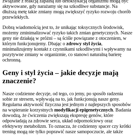
związane z reakcją zapalną lub detoksykacją organizmu mogą być
aktywowane, gdy narażamy się na szkodliwe substancje. Na
dłuższą metę takie zmiany mogą zwiększyć ryzyko rozwoju chorób
przewlekłych.
Dobrą wiadomością jest to, że unikając toksycznych środowisk,
możemy zminimalizować ryzyko takich zmian genetycznych. Nasze
geny nie działają w próżni – są ściśle powiązane z otoczeniem, w
którym funkcjonujemy. Dbając o
zdrowy styl życia
,
minimalizujemy kontakt z czynnikami szkodliwymi i wpływamy na
pozytywne zmiany w organizmie, co stanowi naturalną barierę
ochronną.
Geny i styl życia – jakie decyzje mają
znaczenie?
Nasze codzienne decyzje, od tego, co jemy, po sposób radzenia
sobie ze stresem, wpływają na to, jak funkcjonują nasze geny.
Regularna aktywność fizyczna jest jednym z najlepszych sposobów
na wspieranie korzystnych
modyfikacji epigenetycznych
. Badania
dowodzą, że ćwiczenia zwiększają ekspresję genów, które
odpowiadają za zdrowie serca, układ odpornościowy oraz
efektywny metabolizm. To oznacza, że codzienny spacer czy krótki
trening mogą nie tylko poprawić nasze samopoczucie, ale także