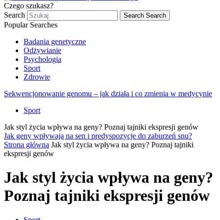
Czego szukasz?
Search
Search
Search
Popular Searches
Badania genetyczne
Odżywianie
Psychologia
Sport
Zdrowie
Sekwencjonowanie genomu – jak działa i co zmienia w medycynie
Sport
Jak styl życia wpływa na geny? Poznaj tajniki ekspresji genów
Jak geny wpływają na sen i predyspozycje do zaburzeń snu?
Strona główna
Jak styl życia wpływa na geny? Poznaj tajniki
ekspresji genów
Jak styl życia wpływa na geny?
Poznaj tajniki ekspresji genów
Sport