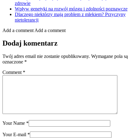
zdrowie
Wpływ genetyki na rozwój mózgu i zdolności poznawcze
Dlaczego niektórzy mają problem z mlekiem? Przyczyny
nietolerancji
Add a comment
Add a comment
Dodaj komentarz
Twój adres email nie zostanie opublikowany.
Wymagane pola są
oznaczone
*
Comment
*
Your Name
*
Your E-mail
*