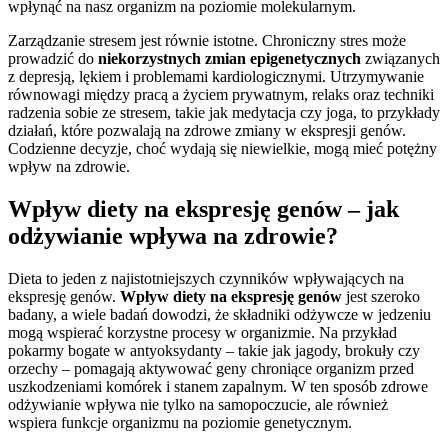
wpłynąć na nasz organizm na poziomie molekularnym.
Zarządzanie stresem jest równie istotne. Chroniczny stres może
prowadzić do
niekorzystnych zmian epigenetycznych
związanych
z depresją, lękiem i problemami kardiologicznymi. Utrzymywanie
równowagi między pracą a życiem prywatnym, relaks oraz techniki
radzenia sobie ze stresem, takie jak medytacja czy joga, to przykłady
działań, które pozwalają na zdrowe zmiany w ekspresji genów.
Codzienne decyzje, choć wydają się niewielkie, mogą mieć potężny
wpływ na zdrowie.
Wpływ diety na ekspresję genów – jak
odżywianie wpływa na zdrowie?
Dieta to jeden z najistotniejszych czynników wpływających na
ekspresję genów.
Wpływ diety na ekspresję genów
jest szeroko
badany, a wiele badań dowodzi, że składniki odżywcze w jedzeniu
mogą wspierać korzystne procesy w organizmie. Na przykład
pokarmy bogate w antyoksydanty – takie jak jagody, brokuły czy
orzechy – pomagają aktywować geny chroniące organizm przed
uszkodzeniami komórek i stanem zapalnym. W ten sposób zdrowe
odżywianie wpływa nie tylko na samopoczucie, ale również
wspiera funkcje organizmu na poziomie genetycznym.