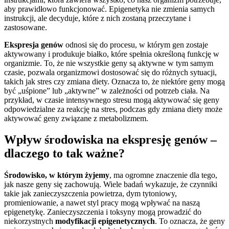
aby prawidłowo funkcjonować. Epigenetyka nie zmienia samych
instrukcji, ale decyduje, które z nich zostaną przeczytane i
zastosowane.
Ekspresja genów
odnosi się do procesu, w którym gen zostaje
aktywowany i produkuje białko, które spełnia określoną funkcję w
organizmie. To, że nie wszystkie geny są aktywne w tym samym
czasie, pozwala organizmowi dostosować się do różnych sytuacji,
takich jak stres czy zmiana diety. Oznacza to, że niektóre geny mogą
być „uśpione” lub „aktywne” w zależności od potrzeb ciała. Na
przykład, w czasie intensywnego stresu mogą aktywować się geny
odpowiedzialne za reakcję na stres, podczas gdy zmiana diety może
aktywować geny związane z metabolizmem.
Wpływ środowiska na ekspresję genów –
dlaczego to tak ważne?
Środowisko, w którym żyjemy
, ma ogromne znaczenie dla tego,
jak nasze geny się zachowują. Wiele badań wykazuje, że czynniki
takie jak zanieczyszczenia powietrza, dym tytoniowy,
promieniowanie, a nawet styl pracy mogą wpływać na naszą
epigenetykę. Zanieczyszczenia i toksyny mogą prowadzić do
niekorzystnych
modyfikacji epigenetycznych
. To oznacza, że geny