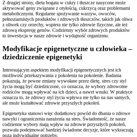
Z drugiej strony, dieta bogata w cukry i tłuszcze nasycone może
aktywować geny związane z otyłością, cukrzycą oraz problemami
metabolicznymi. Regularne spożywanie warzyw, owoców,
pełnoziarnistych produktów i zdrowych tłuszczów, takich jak oliwa
z oliwek czy orzechy, wspiera nie tylko zdrowie fizyczne, ale też
zdrową ekspresję genów. Codzienny wybór zdrowych produktów
to inwestycja w nasze zdrowie i wydajność organizmu.
Modyfikacje epigenetyczne u człowieka –
dziedziczenie epigenetyki
Interesującym aspektem modyfikacji epigenetycznych jest ich
możliwość przekazywania z pokolenia na pokolenie. Badania
pokazują, że pewne zmiany wywołane przez dietę, stres czy styl
życia mogą być dziedziczone, co oznacza, że wybory zdrowotne
rodziców mogą wpływać na ich dzieci, a nawet wnuki. W praktyce
oznacza to, że zdrowy styl życia wpływa nie tylko na nas samych,
ale może kształtować zdrowie przyszłych pokoleń.
Epigenetyka stanowi więc dodatkowy powód do dbania o zdrowe
nawyki i ograniczenia narażenia na stres. Świadomość, że nasze
codzienne wybory mają wpływ na zdrowie przyszłych pokoleń,
pozwala podejmować bardziej świadome decyzje, które wykraczają
poza indywidualne potrzeby.