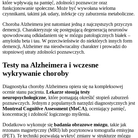
które wpływają na pamięć, zdolności poznawcze oraz
funkcjonowanie społeczne. Może być wywołana wieloma
czynnikami, takimi jak udary, infekcje czy zaburzenia metaboliczne.
Choroba Alzheimera jest natomiast jedną z najczęstszych przyczyn
demencji. Charakteryzuje się postępującą degeneracją neuronów
spowodowaną odkładaniem się w mózgu patologicznych białek –
amyloidu beta i tau. W przeciwieństwie do niektórych innych form
demencji, Alzheimer ma nieodwracalny charakter i prowadzi do
stopniowej utraty zdolności poznawczych.
Testy na Alzheimera i wczesne
wykrywanie choroby
Diagnostyka choroby Alzheimera opiera się na kompleksowej
ocenie stanu pacjenta.
Lekarze stosują testy
neuropsychologiczne
, które pomagają określić stopień zaburzeń
poznawczych. Jednym z popularnych narzędzi diagnostycznych jest
Montreal Cognitive Assessment (MoCA)
, oceniający pamięć,
koncentrację i zdolność logicznego myślenia.
Dodatkowo wykonuje się
badania obrazowe mózgu
, takie jak
rezonans magnetyczny (MRI) lub pozytonowa tomografia emisyjna
(PET). Te techniki pozwalają wykryć zmiany w strukturze mózgu