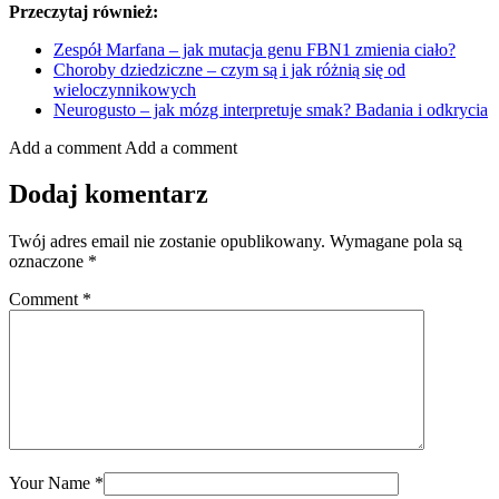
Przeczytaj również:
Zespół Marfana – jak mutacja genu FBN1 zmienia ciało?
Choroby dziedziczne – czym są i jak różnią się od
wieloczynnikowych
Neurogusto – jak mózg interpretuje smak? Badania i odkrycia
Add a comment
Add a comment
Dodaj komentarz
Twój adres email nie zostanie opublikowany.
Wymagane pola są
oznaczone
*
Comment
*
Your Name
*