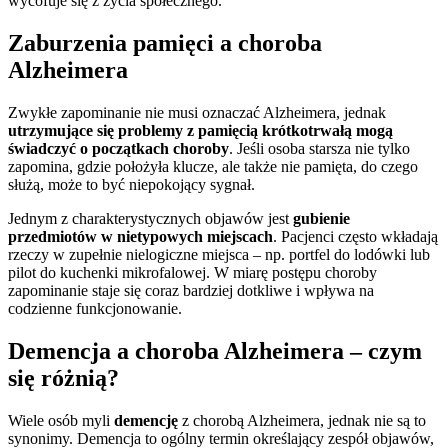
wycofuje się z życia społecznego.
Zaburzenia pamięci a choroba
Alzheimera
Zwykłe zapominanie nie musi oznaczać Alzheimera, jednak
utrzymujące się problemy z pamięcią krótkotrwałą mogą
świadczyć o początkach choroby
. Jeśli osoba starsza nie tylko
zapomina, gdzie położyła klucze, ale także nie pamięta, do czego
służą, może to być niepokojący sygnał.
Jednym z charakterystycznych objawów jest
gubienie
przedmiotów w nietypowych miejscach
. Pacjenci często wkładają
rzeczy w zupełnie nielogiczne miejsca – np. portfel do lodówki lub
pilot do kuchenki mikrofalowej. W miarę postępu choroby
zapominanie staje się coraz bardziej dotkliwe i wpływa na
codzienne funkcjonowanie.
Demencja a choroba Alzheimera – czym
się różnią?
Wiele osób myli
demencję
z chorobą Alzheimera, jednak nie są to
synonimy. Demencja to ogólny termin określający zespół objawów,