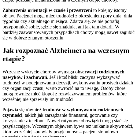
Zaburzenia orientacji w czasie i przestrzeni
to kolejny istotny
objaw. Pacjenci mogą mieć trudności z określeniem pory dnia, dnia
tygodnia czy aktualnego miesiąca. Zdarza się, że nie potrafią
przypomnieć sobie, gdzie się znajdują, ani jak tam dotarli. W
bardziej zaawansowanych przypadkach chorzy mogą nawet zagubić
się w dobrze znanym otoczeniu.
Jak rozpoznać Alzheimera na wczesnym
etapie?
Wczesne wykrycie choroby wymaga
obserwacji codziennych
nawyków i zachowań
. Jeśli ktoś bliski zaczyna wykazywać
trudności w podejmowaniu decyzji, wykonywaniu prostych działań
czy organizacji czasu, warto zwrócić na to uwagę. Osoby chore
mogą również mieć kłopot z rozwiązywaniem problemów, które
wcześniej nie sprawiały im trudności.
Pojawia się również
trudność w wykonywaniu codziennych
czynności
, takich jak zarządzanie finansami, gotowanie czy
korzystanie z telefonu. Nawet rutynowe obowiązki mogą stać się
przytłaczające. Wczesnym objawem bywa też unikanie aktywności,
które wcześniej sprawiały przyjemność – pacjent stopniowo