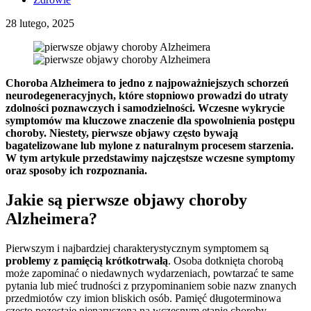
28 lutego, 2025
Choroba Alzheimera to jedno z najpoważniejszych schorzeń
neurodegeneracyjnych, które stopniowo prowadzi do utraty
zdolności poznawczych i samodzielności. Wczesne wykrycie
symptomów ma kluczowe znaczenie dla spowolnienia postępu
choroby. Niestety, pierwsze objawy często bywają
bagatelizowane lub mylone z naturalnym procesem starzenia.
W tym artykule przedstawimy najczęstsze wczesne symptomy
oraz sposoby ich rozpoznania.
Jakie są pierwsze objawy choroby
Alzheimera?
Pierwszym i najbardziej charakterystycznym symptomem są
problemy z pamięcią krótkotrwałą
. Osoba dotknięta chorobą
może zapominać o niedawnych wydarzeniach, powtarzać te same
pytania lub mieć trudności z przypominaniem sobie nazw znanych
przedmiotów czy imion bliskich osób. Pamięć długoterminowa
często pozostaje nienaruszona na wczesnym etapie choroby.