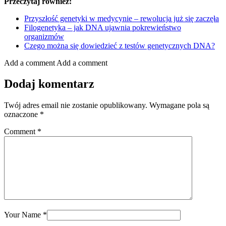
Przeczytaj również:
Przyszłość genetyki w medycynie – rewolucja już się zaczęła
Filogenetyka – jak DNA ujawnia pokrewieństwo
organizmów
Czego można się dowiedzieć z testów genetycznych DNA?
Add a comment
Add a comment
Dodaj komentarz
Twój adres email nie zostanie opublikowany.
Wymagane pola są
oznaczone
*
Comment
*
Your Name
*