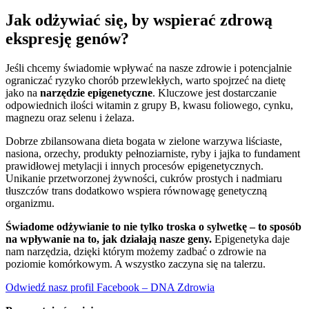
Jak odżywiać się, by wspierać zdrową
ekspresję genów?
Jeśli chcemy świadomie wpływać na nasze zdrowie i potencjalnie
ograniczać ryzyko chorób przewlekłych, warto spojrzeć na dietę
jako na
narzędzie epigenetyczne
. Kluczowe jest dostarczanie
odpowiednich ilości witamin z grupy B, kwasu foliowego, cynku,
magnezu oraz selenu i żelaza.
Dobrze zbilansowana dieta bogata w zielone warzywa liściaste,
nasiona, orzechy, produkty pełnoziarniste, ryby i jajka to fundament
prawidłowej metylacji i innych procesów epigenetycznych.
Unikanie przetworzonej żywności, cukrów prostych i nadmiaru
tłuszczów trans dodatkowo wspiera równowagę genetyczną
organizmu.
Świadome odżywianie to nie tylko troska o sylwetkę – to sposób
na wpływanie na to, jak działają nasze geny.
Epigenetyka daje
nam narzędzia, dzięki którym możemy zadbać o zdrowie na
poziomie komórkowym. A wszystko zaczyna się na talerzu.
Odwiedź nasz profil Facebook – DNA Zdrowia