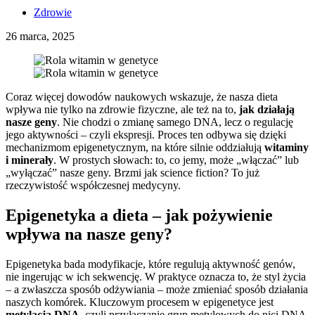
Zdrowie
26 marca, 2025
Coraz więcej dowodów naukowych wskazuje, że nasza dieta
wpływa nie tylko na zdrowie fizyczne, ale też na to,
jak działają
nasze geny
. Nie chodzi o zmianę samego DNA, lecz o regulację
jego aktywności – czyli ekspresji. Proces ten odbywa się dzięki
mechanizmom epigenetycznym, na które silnie oddziałują
witaminy
i minerały
. W prostych słowach: to, co jemy, może „włączać” lub
„wyłączać” nasze geny. Brzmi jak science fiction? To już
rzeczywistość współczesnej medycyny.
Epigenetyka a dieta – jak pożywienie
wpływa na nasze geny?
Epigenetyka bada modyfikacje, które regulują aktywność genów,
nie ingerując w ich sekwencję. W praktyce oznacza to, że styl życia
– a zwłaszcza sposób odżywiania – może zmieniać sposób działania
naszych komórek. Kluczowym procesem w epigenetyce jest
metylacja DNA
, czyli przyłączanie grup metylowych do nici DNA.