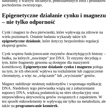
naturalnej: z warzyw liściastych, pełnoziarnistych zbóż i produktów
pochodzenia zwierzęcego.
Epigenetyczne działanie cynku i magnezu
– nie tylko odporność
Cynk i magnez to dwa pierwiastki, które wpływają na zdrowie na
wielu poziomach. Ostatnie badania wykazały także ich
epigenetyczne działanie
, które dotyczy bezpośrednio regulacji
ekspresji genów.
Cynk wspiera funkcjonowanie enzymów deacetylujących histony –
białka, na których „nawinięte” jest DNA. Te enzymy decydują o
tym, które fragmenty genomu są dostępne dla maszynerii
komórkowej.
Epigenetyczne działanie cynku i magnezu
polega
na tym, że ich obecność wpływa na rozluźnienie lub zagęszczenie
chromatyny, a więc na „włączanie” lub „wyciszanie” genów.
Magnez stabilizuje strukturę nukleotydów i wspomaga replikację
DNA. Niedobory tego pierwiastka wiążą się z zaburzeniami
naprawy DNA, większą podatnością na stres oksydacyjny oraz
nieprawidłową aktywnością genów związanych z zapaleniem. W
ten sposób mikroelementy te wpływają nie tylko na metabolizm, ale
także na
programowanie komórek
.