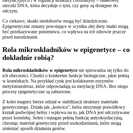
metylacyjnych i w regulacji struktury chromatyny – białkowej
otoczki DNA, która decyduje o tym, czy geny są dostępne do
odczytu.
Co ciekawe, skutki niedoborów mogą być dziedziczone.
Epigenetyczne zmiany powstające w wyniku złej diety matki mogą
być przekazywane potomstwu, co wpływa na ich zdrowie jeszcze
przed narodzinami.
Rola mikroskładników w epigenetyce – co
dokładnie robią?
Rola mikroskładników w epigenetyce
nie sprowadza się tylko do
ich obecności. Chodzi o konkretne funkcje biologiczne, jakie pełnią
w komórkach. Na przykład cynk jest kofaktorem enzymów
metylotransferaz, które odpowiadają za metylację DNA. Bez niego
procesy epigenetyczne są zaburzone.
Z kolei magnez bierze udział w stabilizacji struktury materiału
genetycznego. Działa jak „kotwica”, która utrzymuje prawidłowy
kształt podwójnej helisy i wpływa na to, jak DNA jest odczytywane
przez komórkę. Selen i mangan pełnią funkcję antyoksydacyjną,
chroniąc materiał genetyczny przed uszkodzeniami, które mogą
zmieniać sposób działania genów.