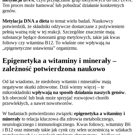
Ten proces może hamować lub pobudzać działanie konkretnych
genów.
Metylacja DNA a dieta
to temat wielu badań. Naukowcy
potwierdzili, że składniki odżywcze dostarczane z pożywieniem
pełnią ważną rolę w tej reakcji. Szczególne znaczenie mają
substancje będące donorami grup metylowych, takie jak kwas
foliowy czy witamina B12. To właśnie one wpływają na
„epigenetyczne ustawienia” organizmu.
Epigenetyka a witaminy i minerały –
zależność potwierdzona naukowo
Od lat wiadomo, że niedobory witamin i minerałów mają
negatywne skutki zdrowotne. Dziś wiemy więcej – te
mikroskładniki
wpływają na sposób działania naszych genów
.
Ich obecność lub brak może sprzyjać rozwojowi chorób
przewlekłych, a nawet nowotworów.
W badaniach potwierdzono związek:
epigenetyka a witaminy i
minerały
to relacja kluczowa dla zdrowia metabolicznego,
neurologicznego i immunologicznego. Kwas foliowy, witaminy B6
i B12 oraz minerały takie jak cynk czy selen uczestniczą w szlakach