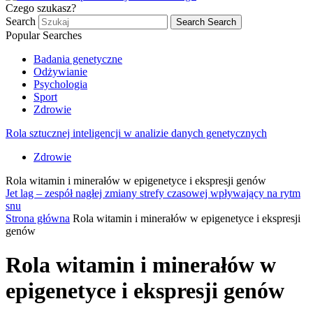
Czego szukasz?
Search
Search
Search
Popular Searches
Badania genetyczne
Odżywianie
Psychologia
Sport
Zdrowie
Rola sztucznej inteligencji w analizie danych genetycznych
Zdrowie
Rola witamin i minerałów w epigenetyce i ekspresji genów
Jet lag – zespół nagłej zmiany strefy czasowej wpływający na rytm
snu
Strona główna
Rola witamin i minerałów w epigenetyce i ekspresji
genów
Rola witamin i minerałów w
epigenetyce i ekspresji genów