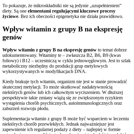
To pokazuje, że mikroskładniki nie są jedynie „uzupełnieniem”
diety. Są one
elementami regulującymi kluczowe procesy
życiowe
. Bez ich obecności epigenetyka nie działa prawidłowo.
Wpływ witamin z grupy B na ekspresję
genów
Wpływ witamin z grupy B na ekspresję genów
to temat dobrze
udokumentowany. Witaminy te – zwłaszcza B2, B6, B9 (kwas
foliowy) i B12 – uczestniczą w cyklu jednowęglowym. Jest to szlak
metaboliczny niezbędny do produkcji grup metylowych
wykorzystywanych w modyfikacjach DNA.
Kiedy brakuje tych witamin, organizm nie jest w stanie prowadzić
skutecznej metylacji. To może skutkować nadaktywnością
niektórych genów lub ich całkowitym wyciszeniem. W dłuższej
perspektywie takie zmiany wiążą się ze zwiększonym ryzykiem
wystąpienia chorób psychicznych, autoimmunologicznych oraz
zaburzeń rozwoju płodu.
Suplementacja witamin z grupy B może być wsparciem w leczeniu
niektórych chorób przewlekłych. Jednak najważniejsze jest
zapewnienie ich regularnej podaży z diety – najlepiej w formie