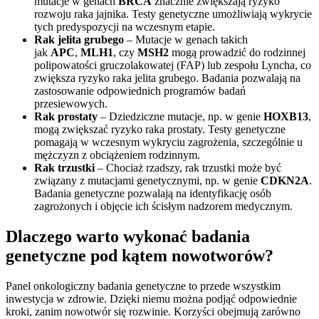
mutacje w genach
BRCA
znacznie zwiększają ryzyko
rozwoju raka jajnika. Testy genetyczne umożliwiają wykrycie
tych predyspozycji na wczesnym etapie.
Rak jelita grubego
– Mutacje w genach takich
jak
APC
,
MLH1
, czy
MSH2
mogą prowadzić do rodzinnej
polipowatości gruczolakowatej (FAP) lub zespołu Lyncha, co
zwiększa ryzyko raka jelita grubego. Badania pozwalają na
zastosowanie odpowiednich programów badań
przesiewowych.
Rak prostaty
– Dziedziczne mutacje, np. w genie
HOXB13
,
mogą zwiększać ryzyko raka prostaty. Testy genetyczne
pomagają w wczesnym wykryciu zagrożenia, szczególnie u
mężczyzn z obciążeniem rodzinnym.
Rak trzustki
– Chociaż rzadszy, rak trzustki może być
związany z mutacjami genetycznymi, np. w genie
CDKN2A
.
Badania genetyczne pozwalają na identyfikację osób
zagrożonych i objęcie ich ścisłym nadzorem medycznym.
Dlaczego warto wykonać badania
genetyczne pod kątem nowotworów?
Panel onkologiczny badania genetyczne to przede wszystkim
inwestycja w zdrowie. Dzięki niemu można podjąć odpowiednie
kroki, zanim nowotwór się rozwinie. Korzyści obejmują zarówno