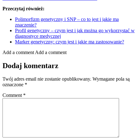
Przeczytaj również:
Polimorfizm genetyczny i SNP – co to jest i jakie ma
znaczenie?
Profil genetyczny – czym jest i jak można go wykorzystać w
diagnostyce medycznej
Marker genetyczny: czym jest i jakie ma zastosowanie?
Add a comment
Add a comment
Dodaj komentarz
Twój adres email nie zostanie opublikowany.
Wymagane pola są
oznaczone
*
Comment
*