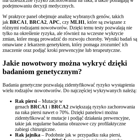
ma dziedziczne ryzyko zachorowania na raka, a także pomagają w
podejmowaniu decyzji medycznych.
W praktyce panel obejmuje analizę wybranych genów, takich
jak
BRCA1
,
BRCA2
,
APC
, czy
MLH1
, które są związane z
różnymi rodzajami nowotworów. Dzięki temu testy pozwalają nie
tylko na określenie ryzyka, ale również na wczesne wykrycie
zmian, które mogą prowadzić do rozwoju choroby. Wyniki badań są
omawiane z lekarzem genetykiem, który pomaga zrozumieć ich
znaczenie oraz podjąć kroki prewencyjne lub terapeutyczne.
Jakie nowotwory można wykryć dzięki
badaniom genetycznym?
Badania genetyczne pozwalają zidentyfikować ryzyko wystąpienia
wielu rodzajów nowotworów. Do najczęściej wykrywanych należą:
Rak piersi
– Mutacje w
genach
BRCA1
i
BRCA2
zwiększają ryzyko zachorowania
na raka piersi nawet o 70%. Dzięki panelowi można
zidentyfikować te mutacje i podjąć działania prewencyjne,
takie jak regularne badania obrazowe czy profilaktyczne
zabiegi chirurgiczne.
Rak jajnika
– Podobnie jak w przypadku raka piersi,