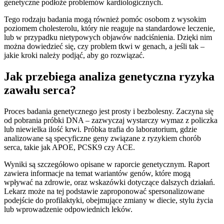
genetyczne podłoże problemów kardiologicznych.
Tego rodzaju badania mogą również pomóc osobom z wysokim
poziomem cholesterolu, który nie reaguje na standardowe leczenie,
lub w przypadku nietypowych objawów nadciśnienia. Dzięki nim
można dowiedzieć się, czy problem tkwi w genach, a jeśli tak –
jakie kroki należy podjąć, aby go rozwiązać.
Jak przebiega analiza genetyczna ryzyka
zawału serca?
Proces badania genetycznego jest prosty i bezbolesny. Zaczyna się
od pobrania próbki DNA – zazwyczaj wystarczy wymaz z policzka
lub niewielka ilość krwi. Próbka trafia do laboratorium, gdzie
analizowane są specyficzne geny związane z ryzykiem chorób
serca, takie jak APOE, PCSK9 czy ACE.
Wyniki są szczegółowo opisane w raporcie genetycznym. Raport
zawiera informacje na temat wariantów genów, które mogą
wpływać na zdrowie, oraz wskazówki dotyczące dalszych działań.
Lekarz może na tej podstawie zaproponować spersonalizowane
podejście do profilaktyki, obejmujące zmiany w diecie, stylu życia
lub wprowadzenie odpowiednich leków.