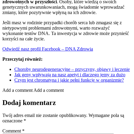
zdrowotnych w przyszłości
. Osoby, które wiedzą o swoich
genetycznych uwarunkowaniach, mogą świadomie wprowadzać
zmiany, które pozytywnie wpłyną na ich zdrowie.
Jeśli masz w rodzinie przypadki chorób serca lub zmagasz się z
nietypowymi problemami zdrowotnymi, warto rozważyć
wykonanie testów DNA. Ta inwestycja w zdrowie może przynieść
korzyści na całe życie.
Odwiedź nasz profil Facebook – DNA Zdrowia
Przeczytaj również:
Choroby neurodegeneracyjne – przyczyny, objawy i leczenie
Jak geny wpływają na nasz apetyt i dlaczego jemy za dużo
Czym jest chromatyna i jakie pełni funkcje w organizmie?
Add a comment
Add a comment
Dodaj komentarz
Twój adres email nie zostanie opublikowany.
Wymagane pola są
oznaczone
*
Comment
*