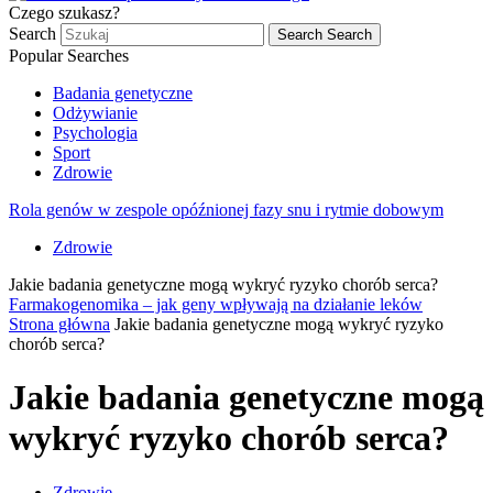
Czego szukasz?
Search
Search
Search
Popular Searches
Badania genetyczne
Odżywianie
Psychologia
Sport
Zdrowie
Rola genów w zespole opóźnionej fazy snu i rytmie dobowym
Zdrowie
Jakie badania genetyczne mogą wykryć ryzyko chorób serca?
Farmakogenomika – jak geny wpływają na działanie leków
Strona główna
Jakie badania genetyczne mogą wykryć ryzyko
chorób serca?
Jakie badania genetyczne mogą
wykryć ryzyko chorób serca?
Zdrowie