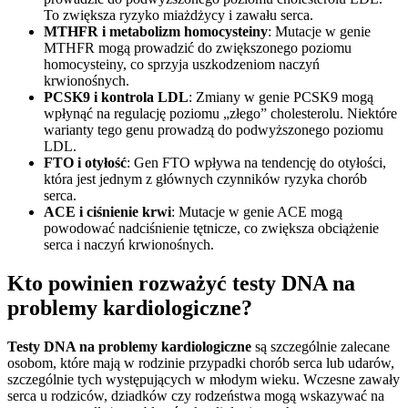
To zwiększa ryzyko miażdżycy i zawału serca.
MTHFR i metabolizm homocysteiny
: Mutacje w genie
MTHFR mogą prowadzić do zwiększonego poziomu
homocysteiny, co sprzyja uszkodzeniom naczyń
krwionośnych.
PCSK9 i kontrola LDL
: Zmiany w genie PCSK9 mogą
wpłynąć na regulację poziomu „złego” cholesterolu. Niektóre
warianty tego genu prowadzą do podwyższonego poziomu
LDL.
FTO i otyłość
: Gen FTO wpływa na tendencję do otyłości,
która jest jednym z głównych czynników ryzyka chorób
serca.
ACE i ciśnienie krwi
: Mutacje w genie ACE mogą
powodować nadciśnienie tętnicze, co zwiększa obciążenie
serca i naczyń krwionośnych.
Kto powinien rozważyć testy DNA na
problemy kardiologiczne?
Testy DNA na problemy kardiologiczne
są szczególnie zalecane
osobom, które mają w rodzinie przypadki chorób serca lub udarów,
szczególnie tych występujących w młodym wieku. Wczesne zawały
serca u rodziców, dziadków czy rodzeństwa mogą wskazywać na