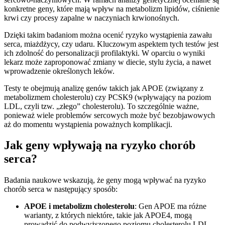
konkretne geny, które mają wpływ na metabolizm lipidów, ciśnienie
krwi czy procesy zapalne w naczyniach krwionośnych.
Dzięki takim badaniom można ocenić ryzyko wystąpienia zawału
serca, miażdżycy, czy udaru. Kluczowym aspektem tych testów jest
ich zdolność do personalizacji profilaktyki. W oparciu o wyniki
lekarz może zaproponować zmiany w diecie, stylu życia, a nawet
wprowadzenie określonych leków.
Testy te obejmują analizę genów takich jak APOE (związany z
metabolizmem cholesterolu) czy PCSK9 (wpływający na poziom
LDL, czyli tzw. „złego” cholesterolu). To szczególnie ważne,
ponieważ wiele problemów sercowych może być bezobjawowych
aż do momentu wystąpienia poważnych komplikacji.
Jak geny wpływają na ryzyko chorób
serca?
Badania naukowe wskazują, że geny mogą wpływać na ryzyko
chorób serca w następujący sposób:
APOE i metabolizm cholesterolu
: Gen APOE ma różne
warianty, z których niektóre, takie jak APOE4, mogą
prowadzić do podwyższonego poziomu cholesterolu LDL.