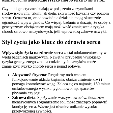
tętnicze. Jednak
genetyczne ryzyko chorób serca
to nie wyrok.
Czynniki genetyczne działają w połączeniu z czynnikami
środowiskowymi, takimi jak dieta, aktywność fizyczna czy poziom
stresu. Oznacza to, że odpowiednie działania mogą skutecznie
ograniczyć wpływ genów. Co więcej, badania wskazują, że osoby z
genetycznym obciążeniem mają możliwość zmniejszenia ryzyka
chorób sercowo-naczyniowych, jeśli wprowadzą zdrowe nawyki.
Styl życia jako klucz do zdrowia serca
Wpływ stylu życia na zdrowie serca
został udokumentowany w
wielu badaniach naukowych. Nawet w przypadku wysokiego
ryzyka genetycznego zmiana codziennych nawyków może
zmniejszyć ryzyko chorób serca o ponad połowę.
Aktywność fizyczna
: Regularny ruch wspiera
funkcjonowanie układu krążenia, obniża ciśnienie krwi i
pomaga kontrolować wagę. Zaleca się co najmniej 150 minut
umiarkowanego wysiłku tygodniowo, np. spacerów,
pływania czy jogi.
Zdrowa dieta
: Spożywanie warzyw, owoców, tłuszczów
nienasyconych i ograniczenie soli może znacząco poprawić
kondycję serca. Ważne jest również unikanie wysoko
przetworzonej żywności.