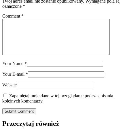
Twój adres email nie zostanie opublikowany.
Wymagane pola są
oznaczone
*
Comment
*
Your Name
*
Your E-mail
*
Website
Zapamiętaj moje dane w tej przeglądarce podczas pisania
kolejnych komentarzy.
Submit Comment
Przeczytaj również