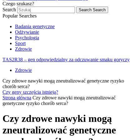
Czego szukasz?
Search
Search
Search
Popular Searches
Badania genetyczne
Odżywianie
Psychologia
Sport
Zdrowie
TAS2R38 – gen odpowiedzialny za odczuwanie smaku goryczy
Zdrowie
Czy zdrowe nawyki mogą zneutralizować genetyczne ryzyko
chorób serca?
Czy geny szczęścia istnieją?
Strona główna
Czy zdrowe nawyki mogą zneutralizować
genetyczne ryzyko chorób serca?
Czy zdrowe nawyki mogą
zneutralizować genetyczne