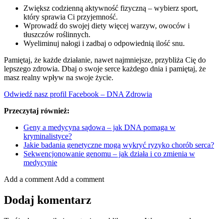
Zwiększ codzienną aktywność fizyczną – wybierz sport,
który sprawia Ci przyjemność.
Wprowadź do swojej diety więcej warzyw, owoców i
tłuszczów roślinnych.
Wyeliminuj nałogi i zadbaj o odpowiednią ilość snu.
Pamiętaj, że każde działanie, nawet najmniejsze, przybliża Cię do
lepszego zdrowia. Dbaj o swoje serce każdego dnia i pamiętaj, że
masz realny wpływ na swoje życie.
Odwiedź nasz profil Facebook – DNA Zdrowia
Przeczytaj również:
Geny a medycyna sądowa – jak DNA pomaga w
kryminalistyce?
Jakie badania genetyczne mogą wykryć ryzyko chorób serca?
Sekwencjonowanie genomu – jak działa i co zmienia w
medycynie
Add a comment
Add a comment
Dodaj komentarz