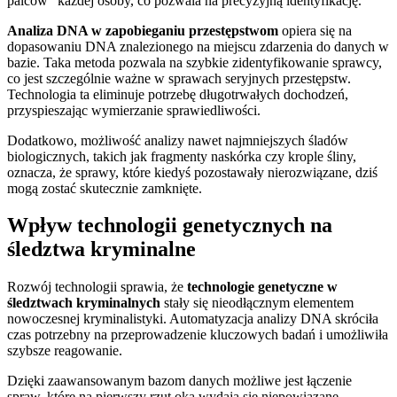
palców” każdej osoby, co pozwala na precyzyjną identyfikację.
Analiza DNA w zapobieganiu przestępstwom
opiera się na
dopasowaniu DNA znalezionego na miejscu zdarzenia do danych w
bazie. Taka metoda pozwala na szybkie zidentyfikowanie sprawcy,
co jest szczególnie ważne w sprawach seryjnych przestępstw.
Technologia ta eliminuje potrzebę długotrwałych dochodzeń,
przyspieszając wymierzanie sprawiedliwości.
Dodatkowo, możliwość analizy nawet najmniejszych śladów
biologicznych, takich jak fragmenty naskórka czy krople śliny,
oznacza, że sprawy, które kiedyś pozostawały nierozwiązane, dziś
mogą zostać skutecznie zamknięte.
Wpływ technologii genetycznych na
śledztwa kryminalne
Rozwój technologii sprawia, że
technologie genetyczne w
śledztwach kryminalnych
stały się nieodłącznym elementem
nowoczesnej kryminalistyki. Automatyzacja analizy DNA skróciła
czas potrzebny na przeprowadzenie kluczowych badań i umożliwiła
szybsze reagowanie.
Dzięki zaawansowanym bazom danych możliwe jest łączenie
spraw, które na pierwszy rzut oka wydają się niepowiązane.