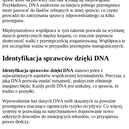
Przykładowo, DNA znalezione na miejscu jednego przestępstwa
może pasować do śladów zebranych w innej sprawie, co często
prowadzi do zatrzymania sprawcy odpowiedzialnego za kilka
przestępstw.
Międzynarodowa współpraca w tym zakresie pozwala na wymianę
danych genetycznych między krajami, co znacznie poprawia
skuteczność walki z przestępczością zorganizowaną. Współpraca ta
jest szczególnie ważna w przypadku przestępstw transgranicznych.
Identyfikacja sprawców dzięki DNA
Identyfikacja sprawców dzięki DNA
stanowi jeden z
najważniejszych aspektów współczesnej kryminalistyki. Precyzja, z
jaką DNA pozwala ustalać tożsamość, praktycznie eliminuje
margines błędu. Każdy profil DNA jest unikalny, co sprawia, że
trudno o pomyłki.
Wprowadzenie baz danych DNA osób skazanych za poważne
przestępstwa znacznąco ograniczyło ryzyko recydywy. Co więcej,
systemy te pozwalają na natychmiastowe dopasowanie nowo
odkrytych dowodów do istniejeących rekordów, co przyspiesza
proces śledczy.