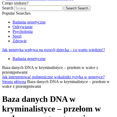
Czego szukasz?
Search
Search
Search
Popular Searches
Badania genetyczne
Odżywianie
Psychologia
Sport
Zdrowie
Jak genetyka wpływa na rozwój dziecka – co warto wiedzieć?
Badania genetyczne
Baza danych DNA w kryminalistyce – przełom w walce z
przestępstwami
Jak interpretować poligeniczne wskaźniki ryzyka w genetyce?
Strona główna
Baza danych DNA w kryminalistyce – przełom w
walce z przestępstwami
Baza danych DNA w
kryminalistyce – przełom w